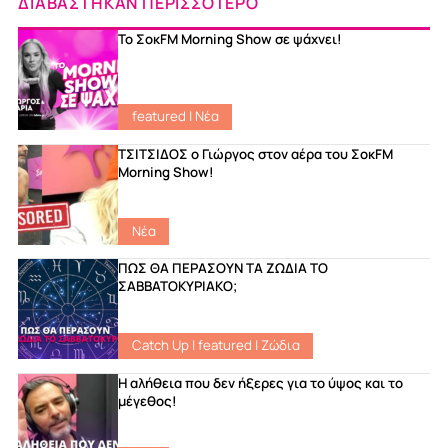
ΔΙΑΒΑΣΤΗΚΑΝ ΠΕΡΙΣΣΟΤΕΡΟ
Το ΣοκFM Morning Show σε ψάχνει!
featured
|
Νέα
ΤΣΙΤΣΙΔΟΣ ο Γιώργος στον αέρα του ΣοκFM
Morning Show!
Νέα
ΠΩΣ ΘΑ ΠΕΡΑΣΟΥΝ ΤΑ ΖΩΔΙΑ ΤΟ
ΣΑΒΒΑΤΟΚΥΡΙΑΚΟ;
Catch Up
|
featured
|
Ζώδια
Η αλήθεια που δεν ήξερες για το ύψος και το
μέγεθος!