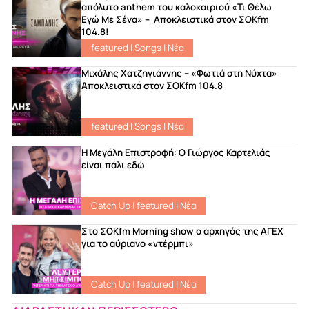
απόλυτο anthem του καλοκαιριού «Τι Θέλω
Εγώ Με Σένα» – Αποκλειστικά στον ΣΟΚfm
104.8!
featured
|
Songs
|
Νέα
Μιχάλης Χατζηγιάννης – «Φωτιά στη Νύχτα»
Αποκλειστικά στον ΣΟΚfm 104.8
featured
|
Songs
|
Νέα
Η Μεγάλη Επιστροφή: Ο Γιώργος Καρτελιάς
είναι πάλι εδώ
Catch Up
|
featured
|
Νέα
Στο ΣΟKfm Morning show ο αρχηγός της ΑΓΕΧ
για το αύριανο «ντέρμπι»
Catch Up
|
featured
|
Νέα