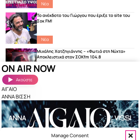
Νέα
Το ανέκδοτο του Γιώργου που έριξε το site του
Σοκ FM!
Νέα
Μιχάλης Χατζηγιάννης – «Φωτιά στη Νύχτα»
Αποκλειστικά στον ΣΟΚfm 104.8
ON AIR NOW
featured
|
Songs
|
Νέα
Ακούστε
ΑΙΓΑΙΟ
Ακούστηκαν πριν λίγο
Περισσότερα »
ΑΝΝΑ ΒΙΣΣΗ
ΤΕΛΕΙΑ
ΠΕΤΡΟΣ ΙΑΚΩΒΙΔΗΣ
ΣΑΝ ΝΑΥΑΓΟΙ
ΝΙΝΟ
ΣΟΥΣΟΥΡΟ
Manage Consent