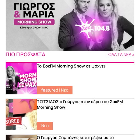
ΠΙΟ ΠΡΟΣΦΑΤΑ
ΟΛΑ ΤΑ ΝΕΑ »
Το ΣοκFM Morning Show σε ψάχνει!
featured
|
Νέα
ΤΣΙΤΣΙΔΟΣ ο Γιώργος στον αέρα του ΣοκFM
Morning Show!
Νέα
Ο Γιώργος Σαμπάνης επιστρέφει με το