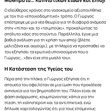
Μαθήματα… Καπνιστικών Ειδών και Emoji
Ο ελεύθερος χρόνος στο νοσοκομείο αξιοποιήθηκε
με τον πιο «εποικοδομητικό» τρόπο. Ο Γιώργος
επέστρεψε με μια νέα θεωρία για τη διαφορά ανάμεσα
στην «πίπα» και το «τσιμπούκι», προκαλώντας το
απόλυτο χάος στο στούντιο
. Παράλληλα, έγινε μια
βαθιά ανάλυση για τη χρήση των emoji (βλέπε
μελιτζάνα και αγγούρι), με τη Μαρία να προσπαθεί να
του εξηγήσει τα ερωτικά υπονοούμενα που ο
Γιώργος… «δεν είχε στο μυαλό του»
.
Η Κατάσταση της Υγείας του
Πέρα από την πλάκα, ο Γιώργος εξήγησε ότι η
απουσία του οφειλόταν σε μια ίωση που προκάλεσε
ανησυχία για τον βηματοδότη του
. Πλέον είναι σε
φάση ανάρρωσης, κουμπώνοντας χάπια για την
πίεση, τη χοληστερίνη και τα αντιπηκτικά, ενώ
δήλωσε χαριτολογώντας ότι για τους επόμενους