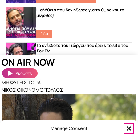
Η αλήθεια που δεν ήξερες για το ύψος και το
μέγεθος!
Νέα
Το ανέκδοτο του Γιώργου που έριξε το site του
Σοκ FM!
ON AIR NOW
Νέα
Ακούστε
ΜΗ ΦΥΓΕΙΣ ΤΩΡΑ
Ακούστηκαν πριν λίγο
Περισσότερα »
ΝΙΚΟΣ ΟΙΚΟΝΟΜΟΠΟΥΛΟΣ
ΑΙΓΑΙΟ
ΑΝΝΑ ΒΙΣΣΗ
ΤΙ ΘΕΛΩ ΕΓΩ ΜΕ ΣΕΝΑ
ΓΙΩΡΓΟΣ ΣΑΜΠΑΝΗΣ
TOH TALK OVER OUTRO
Manage Consent