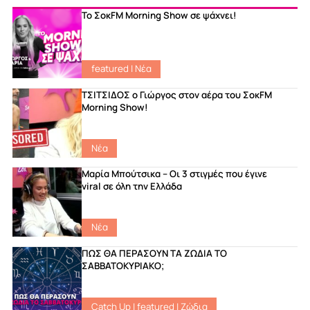
Το ΣοκFM Morning Show σε ψάχνει!
featured
|
Νέα
ΤΣΙΤΣΙΔΟΣ ο Γιώργος στον αέρα του ΣοκFM
Morning Show!
Νέα
Μαρία Μπούτσικα – Οι 3 στιγμές που έγινε
viral σε όλη την Ελλάδα
Νέα
ΠΩΣ ΘΑ ΠΕΡΑΣΟΥΝ ΤΑ ΖΩΔΙΑ ΤΟ
ΣΑΒΒΑΤΟΚΥΡΙΑΚΟ;
Catch Up
|
featured
|
Ζώδια