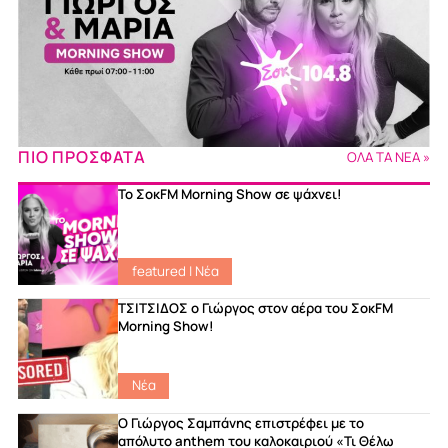
ΠΙΟ ΠΡΟΣΦΑΤΑ
ΟΛΑ ΤΑ ΝΕΑ »
Το ΣοκFM Morning Show σε ψάχνει!
featured
|
Νέα
ΤΣΙΤΣΙΔΟΣ ο Γιώργος στον αέρα του ΣοκFM
Morning Show!
Νέα
Ο Γιώργος Σαμπάνης επιστρέφει με το
απόλυτο anthem του καλοκαιριού «Τι Θέλω