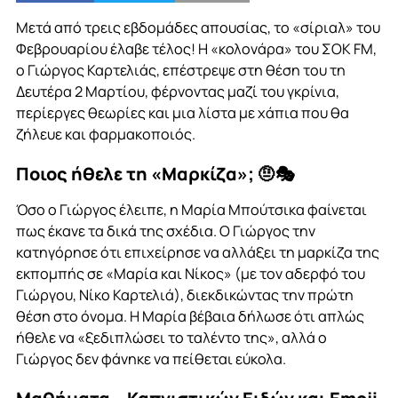
Μετά από τρεις εβδομάδες απουσίας, το «σίριαλ» του
Φεβρουαρίου έλαβε τέλος! Η «κολονάρα» του ΣΟΚ FM,
ο Γιώργος Καρτελιάς, επέστρεψε στη θέση του τη
Δευτέρα 2 Μαρτίου, φέρνοντας μαζί του γκρίνια,
περίεργες θεωρίες και μια λίστα με χάπια που θα
ζήλευε και φαρμακοποιός.
Ποιος ήθελε τη «Μαρκίζα»;
🤨🎭
Όσο ο Γιώργος έλειπε, η Μαρία Μπούτσικα φαίνεται
πως έκανε τα δικά της σχέδια. Ο Γιώργος την
κατηγόρησε ότι επιχείρησε να αλλάξει τη μαρκίζα της
εκπομπής σε «Μαρία και Νίκος» (με τον αδερφό του
Γιώργου, Νίκο Καρτελιά), διεκδικώντας την πρώτη
θέση στο όνομα
. Η Μαρία βέβαια δήλωσε ότι απλώς
ήθελε να «ξεδιπλώσει το ταλέντο της», αλλά ο
Γιώργος δεν φάνηκε να πείθεται εύκολα
.