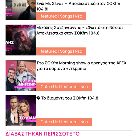
Εγώ Με Σένα» – Αποκλειστικά στον ΣΟΚfm
104.8!
featured
|
Songs
|
Νέα
Μιχάλης Χατζηγιάννης – «Φωτιά στη Νύχτα»
Αποκλειστικά στον ΣΟΚfm 104.8
featured
|
Songs
|
Νέα
Στο ΣΟKfm Morning show ο αρχηγός της ΑΓΕΧ
για το αύριανο «ντέρμπι»
Catch Up
|
featured
|
Νέα
💎 Το διαμάντι του ΣOKfm 104.8
Catch Up
|
featured
|
Νέα
ΔΙΑΒΑΣΤΗΚΑΝ ΠΕΡΙΣΣΟΤΕΡΟ