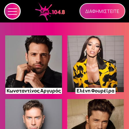
ΔΙΑΦΗΜΙΣΤΕΙΤΕ
Κωνσταντίνος
Αργυρός
Ελένη
Φουρέϊρα