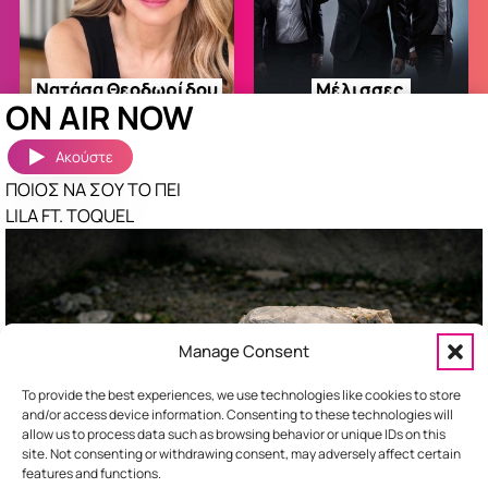
Νατάσα
Θεοδωρίδου
Μέλισσες
ON AIR NOW
Ακούστε
ΠΟΙΟΣ ΝΑ ΣΟΥ ΤΟ ΠΕΙ
LILA FT. TOQUEL
Γιώργος
Σαμπάνης
Νίκος
Βέρτης
Manage Consent
To provide the best experiences, we use technologies like cookies to store
and/or access device information. Consenting to these technologies will
allow us to process data such as browsing behavior or unique IDs on this
site. Not consenting or withdrawing consent, may adversely affect certain
features and functions.