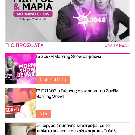
ΠΙΟ ΠΡΟΣΦΑΤΑ
ΟΛΑ ΤΑ ΝΕΑ »
Το ΣοκFM Morning Show σε ψάχνει!
featured
|
Νέα
ΤΣΙΤΣΙΔΟΣ ο Γιώργος στον αέρα του ΣοκFM
Morning Show!
Νέα
Ο Γιώργος Σαμπάνης επιστρέφει με το
απόλυτο anthem του καλοκαιριού «Τι Θέλω