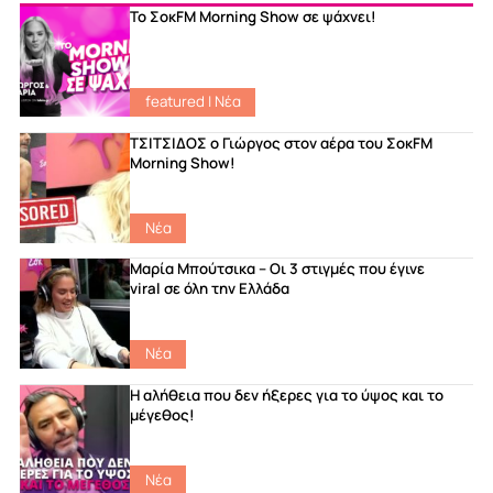
Το ΣοκFM Morning Show σε ψάχνει!
featured
|
Νέα
ΤΣΙΤΣΙΔΟΣ ο Γιώργος στον αέρα του ΣοκFM
Morning Show!
Νέα
Μαρία Μπούτσικα – Οι 3 στιγμές που έγινε
viral σε όλη την Ελλάδα
Νέα
Η αλήθεια που δεν ήξερες για το ύψος και το
μέγεθος!
Νέα