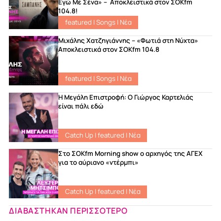
Εγώ Με Σένα» – Αποκλειστικά στον ΣΟΚfm
104.8!
featured
|
Songs
|
Νέα
Μιχάλης Χατζηγιάννης – «Φωτιά στη Νύχτα»
Αποκλειστικά στον ΣΟΚfm 104.8
featured
|
Songs
|
Νέα
Η Μεγάλη Επιστροφή: Ο Γιώργος Καρτελιάς
είναι πάλι εδώ
Catch Up
|
featured
|
Νέα
Στο ΣΟKfm Morning show ο αρχηγός της ΑΓΕΧ
για το αύριανο «ντέρμπι»
Catch Up
|
featured
|
Νέα
ΔΙΑΒΑΣΤΗΚΑΝ ΠΕΡΙΣΣΟΤΕΡΟ