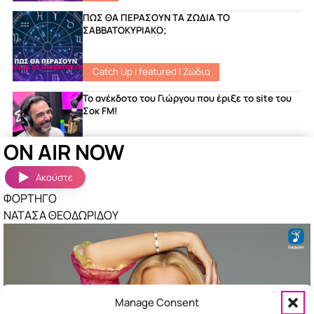
ΠΩΣ ΘΑ ΠΕΡΑΣΟΥΝ ΤΑ ΖΩΔΙΑ ΤΟ
ΣΑΒΒΑΤΟΚΥΡΙΑΚΟ;
Catch Up
|
featured
|
Ζώδια
Το ανέκδοτο του Γιώργου που έριξε το site του
Σοκ FM!
ON AIR NOW
Νέα
Ακούστε
Ακούστηκαν πριν λίγο
Περισσότερα »
ΦΟΡΤΗΓΟ
ΝΑΤΑΣΑ ΘΕΟΔΩΡΙΔΟΥ
ΤΕΡΜΑ Σ ΑΓΑΠΑΩ
ΕΥΗ ΚΟΥΛΚΟΥΒΙΝΗ
Η ΝΥΧΤΑ ΜΥΡΙΖΕΙ ΓΙΑΣΕΜΙ
ΝΙΚΟΣ ΣΟΥΛΙΩΤΗΣ & ΚΩΝΣΤΑΝΤΙΝΟΣ
ΠΑΝΤΖΗΣ
ΣΠΑΣΤΕ ΤΑ
Manage Consent