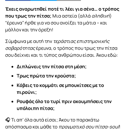
Έχεις αναρωτηθεί ποτέ τι λέει για σένα… ο τρόπος
που τρως την πίτσα;
Μια αστεία (αλλά
αληθινή
)
“έρευνα” ήρθε για να σου ανοίξει τα μάτια – και
μάλλον και την όρεξη!
Σύμφωνα με αυτή την
τεράστιας επιστημονικής
σοβαρότητας
έρευνα, ο τρόπος που τρως την πίτσα
σου δείχνει και τι τύπος ανθρώπου είσαι. Άκου εδώ:
Διπλώνεις την πίτσα στη μέση;
Τρως πρώτα την κρούστα;
Κόβεις το κομμάτι σε μπουκίτσες με το
πιρούνι;
Ρουφάς όλο το τυρί πριν ακουμπήσεις την
υπόλοιπη πίτσα;
🎧 Τι απ’ όλα αυτά είσαι; Άκου το παρακάτω
απόσπασμα και μάθε το
πραγματικό σου πίτσα-soul
!