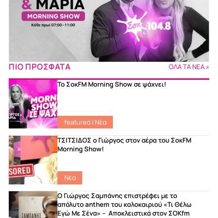
ΠΙΟ ΠΡΟΣΦΑΤΑ
ΟΛΑ ΤΑ ΝΕΑ »
Το ΣοκFM Morning Show σε ψάχνει!
featured
|
Νέα
ΤΣΙΤΣΙΔΟΣ ο Γιώργος στον αέρα του ΣοκFM
Morning Show!
Νέα
Ο Γιώργος Σαμπάνης επιστρέφει με το
απόλυτο anthem του καλοκαιριού «Τι Θέλω
Εγώ Με Σένα» – Αποκλειστικά στον ΣΟΚfm