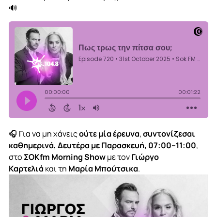
🔊
🎧 Για να μη χάνεις
ούτε μία έρευνα
,
συντονίζεσαι
καθημερινά, Δευτέρα με Παρασκευή, 07:00–11:00
,
στο
ΣΟΚfm Morning Show
με τον
Γιώργο
Καρτελιά
και τη
Μαρία Μπούτσικα
.