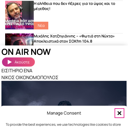
Η αλήθεια που δεν ήξερες για το ύψος και το
μέγεθος!
Νέα
Μιχάλης Χατζηγιάννης – «Φωτιά στη Νύχτα»
Αποκλειστικά στον ΣΟΚfm 104.8
ON AIR NOW
featured
|
Songs
|
Νέα
Ακούστε
ΕΙΣΙΤΗΡΙΟ ΕΝΑ
Ακούστηκαν πριν λίγο
Περισσότερα »
ΝΙΚΟΣ ΟΙΚΟΝΟΜΟΠΟΥΛΟΣ
ΕΙΠΕΣ
ΘΟΔΩΡΗΣ ΦΕΡΡΗΣ
Ο ΚΑΘΡΕΦΤΗΣ
ΓΙΩΡΓΟΣ ΚΑΚΟΣΑΙΟΣ
Manage Consent
Η ΛΕΞΗ Σ ΑΓΑΠΩ
ΝΙΚΟΣ ΒΕΡΤΗΣ & AMIR
To provide the best experiences, we use technologies like cookies to store