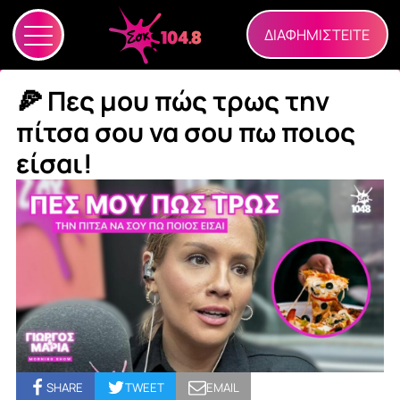
ΔΙΑΦΗΜΙΣΤΕΙΤΕ
🍕 Πες μου πώς τρως την
πίτσα σου να σου πω ποιος
είσαι!
SHARE
TWEET
EMAIL