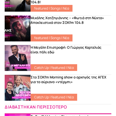
104.8!
featured
|
Songs
|
Νέα
Μιχάλης Χατζηγιάννης – «Φωτιά στη Νύχτα»
Αποκλειστικά στον ΣΟΚfm 104.8
featured
|
Songs
|
Νέα
Η Μεγάλη Επιστροφή: Ο Γιώργος Καρτελιάς
είναι πάλι εδώ
Catch Up
|
featured
|
Νέα
Στο ΣΟKfm Morning show ο αρχηγός της ΑΓΕΧ
για το αύριανο «ντέρμπι»
Catch Up
|
featured
|
Νέα
ΔΙΑΒΑΣΤΗΚΑΝ ΠΕΡΙΣΣΟΤΕΡΟ