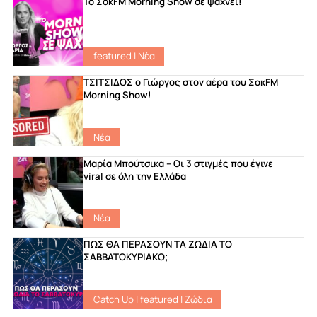
Το ΣοκFM Morning Show σε ψάχνει!
featured
|
Νέα
ΤΣΙΤΣΙΔΟΣ ο Γιώργος στον αέρα του ΣοκFM
Morning Show!
Νέα
Μαρία Μπούτσικα – Οι 3 στιγμές που έγινε
viral σε όλη την Ελλάδα
Νέα
ΠΩΣ ΘΑ ΠΕΡΑΣΟΥΝ ΤΑ ΖΩΔΙΑ ΤΟ
ΣΑΒΒΑΤΟΚΥΡΙΑΚΟ;
Catch Up
|
featured
|
Ζώδια