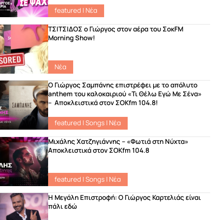
featured
|
Νέα
ΤΣΙΤΣΙΔΟΣ ο Γιώργος στον αέρα του ΣοκFM
Morning Show!
Νέα
Ο Γιώργος Σαμπάνης επιστρέφει με το απόλυτο
anthem του καλοκαιριού «Τι Θέλω Εγώ Με Σένα»
– Αποκλειστικά στον ΣΟΚfm 104.8!
featured
|
Songs
|
Νέα
Μιχάλης Χατζηγιάννης – «Φωτιά στη Νύχτα»
Αποκλειστικά στον ΣΟΚfm 104.8
featured
|
Songs
|
Νέα
Η Μεγάλη Επιστροφή: Ο Γιώργος Καρτελιάς είναι
πάλι εδώ