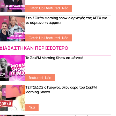
Catch Up
|
featured
|
Νέα
Στο ΣΟKfm Morning show ο αρχηγός της ΑΓΕΧ για
το αύριανο «ντέρμπι»
Catch Up
|
featured
|
Νέα
ΔΙΑΒΑΣΤΗΚΑΝ ΠΕΡΙΣΣΟΤΕΡΟ
Το ΣοκFM Morning Show σε ψάχνει!
featured
|
Νέα
ΤΣΙΤΣΙΔΟΣ ο Γιώργος στον αέρα του ΣοκFM
Morning Show!
Νέα