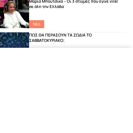
Μαρία Μπούτσικα – Οι 3 στιγμές που έγινε viral
σε όλη την Ελλάδα
Νέα
ΠΩΣ ΘΑ ΠΕΡΑΣΟΥΝ ΤΑ ΖΩΔΙΑ ΤΟ
ΣΑΒΒΑΤΟΚΥΡΙΑΚΟ;
Catch Up
|
featured
|
Ζώδια
Η αλήθεια που δεν ήξερες για το ύψος και το
μέγεθος!
Νέα
Το ανέκδοτο του Γιώργου που έριξε το site του
Σοκ FM!
Νέα