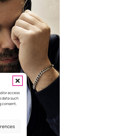
nd/or access
ss data such
ng consent,
HOME
ΕΠΙΚΟΙΝΩΝΙΑ
ΔΙΑΦΗΜΙΣΤΕΙΤΕ
erences