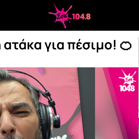
 ατάκα για πέσιμο! 🍊