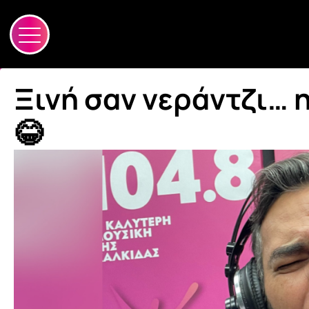
Ξινή σαν νεράντζι… η
😂