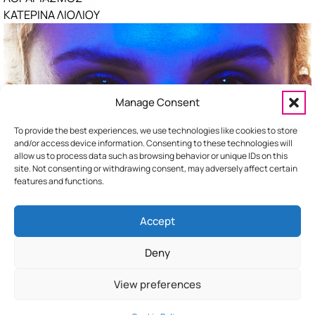
Ακούστηκαν πριν λίγο
Περισσότερα »
ΚΑΤΕΡΙΝΑ ΛΙΟΛΙΟΥ
ΕΠΙΠΤΩΣΕΙΣ
ΓΙΩΡΓΟΣ ΜΑΖΩΝΑΚΗΣ
ΤΕΛΕΙΑ
ΠΕΤΡΟΣ ΙΑΚΩΒΙΔΗΣ
Manage Consent
Nero
ΚΩΝΣΤΑΝΤΙΝΟΣ ΑΡΓΥΡΟΣ
To provide the best experiences, we use technologies like cookies to store
and/or access device information. Consenting to these technologies will
allow us to process data such as browsing behavior or unique IDs on this
site. Not consenting or withdrawing consent, may adversely affect certain
features and functions.
Accept
HOME
ΕΠΙΚΟΙΝΩΝΙΑ
ΔΙΑΦΗΜΙΣΤΕΙΤΕ
Deny
View preferences