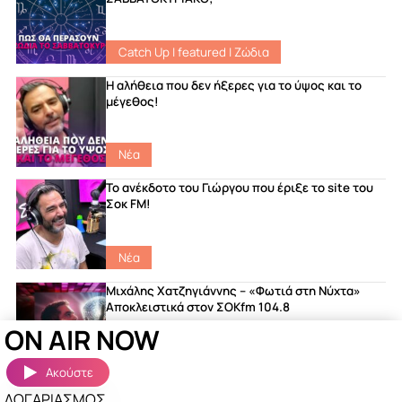
Catch Up
|
featured
|
Ζώδια
Η αλήθεια που δεν ήξερες για το ύψος και το
μέγεθος!
Νέα
Το ανέκδοτο του Γιώργου που έριξε το site του
Σοκ FM!
Νέα
Μιχάλης Χατζηγιάννης – «Φωτιά στη Νύχτα»
Αποκλειστικά στον ΣΟΚfm 104.8
ON AIR NOW
featured
|
Songs
|
Νέα
Ακούστε
ΛΟΓΑΡΙΑΣΜΟΣ