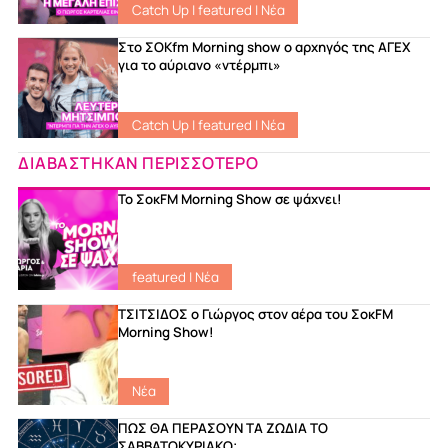
Catch Up
|
featured
|
Νέα
Στο ΣΟKfm Morning show ο αρχηγός της ΑΓΕΧ
για το αύριανο «ντέρμπι»
Catch Up
|
featured
|
Νέα
ΔΙΑΒΑΣΤΗΚΑΝ ΠΕΡΙΣΣΟΤΕΡΟ
Το ΣοκFM Morning Show σε ψάχνει!
featured
|
Νέα
ΤΣΙΤΣΙΔΟΣ ο Γιώργος στον αέρα του ΣοκFM
Morning Show!
Νέα
ΠΩΣ ΘΑ ΠΕΡΑΣΟΥΝ ΤΑ ΖΩΔΙΑ ΤΟ
ΣΑΒΒΑΤΟΚΥΡΙΑΚΟ;