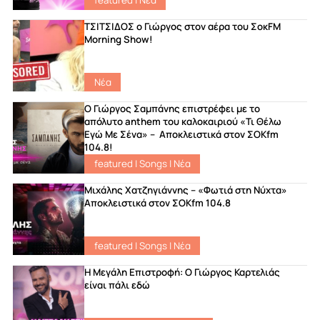
featured
|
Νέα
ΤΣΙΤΣΙΔΟΣ ο Γιώργος στον αέρα του ΣοκFM
Morning Show!
Νέα
Ο Γιώργος Σαμπάνης επιστρέφει με το
απόλυτο anthem του καλοκαιριού «Τι Θέλω
Εγώ Με Σένα» – Αποκλειστικά στον ΣΟΚfm
104.8!
featured
|
Songs
|
Νέα
Μιχάλης Χατζηγιάννης – «Φωτιά στη Νύχτα»
Αποκλειστικά στον ΣΟΚfm 104.8
featured
|
Songs
|
Νέα
Η Μεγάλη Επιστροφή: Ο Γιώργος Καρτελιάς
είναι πάλι εδώ