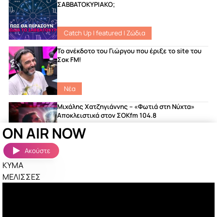
ΣΑΒΒΑΤΟΚΥΡΙΑΚΟ;
Catch Up
|
featured
|
Ζώδια
Το ανέκδοτο του Γιώργου που έριξε το site του
Σοκ FM!
Νέα
Μιχάλης Χατζηγιάννης – «Φωτιά στη Νύχτα»
Αποκλειστικά στον ΣΟΚfm 104.8
ON AIR NOW
featured
|
Songs
|
Νέα
Ακούστε
ΚΥΜΑ
Ακούστηκαν πριν λίγο
Περισσότερα »
ΜΕΛΙΣΣΕΣ
ΤΕΛΕΙΑ
ΠΕΤΡΟΣ ΙΑΚΩΒΙΔΗΣ
ΑΝ Μ ΑΚΟΥΣ