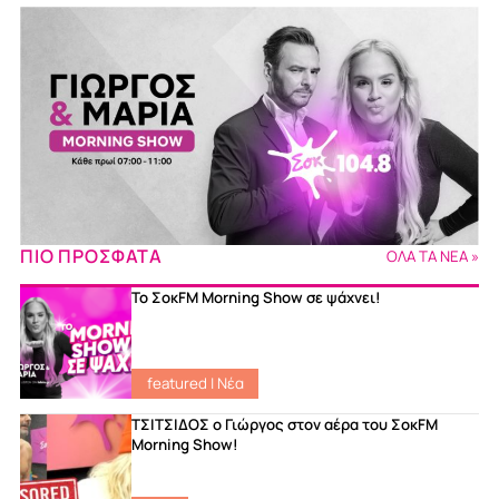
ΠΙΟ ΠΡΟΣΦΑΤΑ
ΟΛΑ ΤΑ ΝΕΑ »
Το ΣοκFM Morning Show σε ψάχνει!
featured
|
Νέα
ΤΣΙΤΣΙΔΟΣ ο Γιώργος στον αέρα του ΣοκFM
Morning Show!