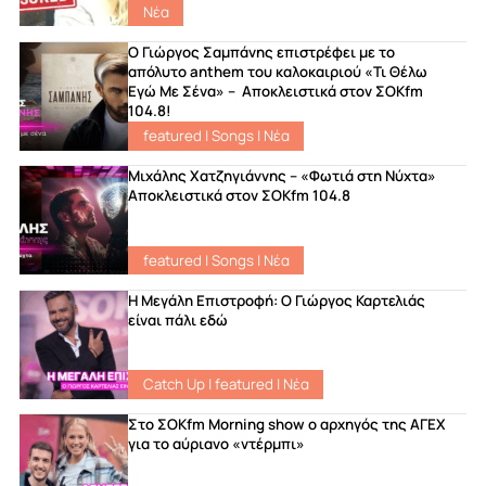
Νέα
Ο Γιώργος Σαμπάνης επιστρέφει με το
απόλυτο anthem του καλοκαιριού «Τι Θέλω
Εγώ Με Σένα» – Αποκλειστικά στον ΣΟΚfm
104.8!
featured
|
Songs
|
Νέα
Μιχάλης Χατζηγιάννης – «Φωτιά στη Νύχτα»
Αποκλειστικά στον ΣΟΚfm 104.8
featured
|
Songs
|
Νέα
Η Μεγάλη Επιστροφή: Ο Γιώργος Καρτελιάς
είναι πάλι εδώ
Catch Up
|
featured
|
Νέα
Στο ΣΟKfm Morning show ο αρχηγός της ΑΓΕΧ
για το αύριανο «ντέρμπι»