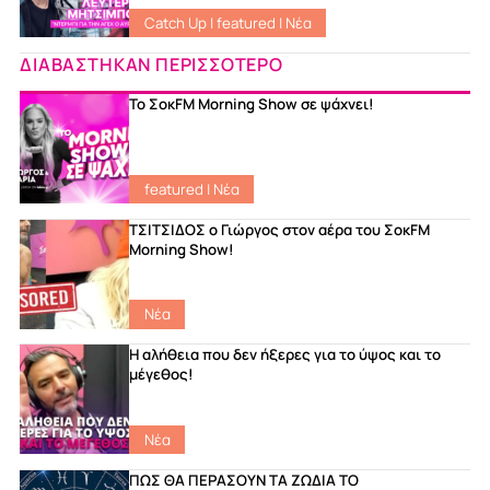
Catch Up
|
featured
|
Νέα
ΔΙΑΒΑΣΤΗΚΑΝ ΠΕΡΙΣΣΟΤΕΡΟ
Το ΣοκFM Morning Show σε ψάχνει!
featured
|
Νέα
ΤΣΙΤΣΙΔΟΣ ο Γιώργος στον αέρα του ΣοκFM
Morning Show!
Νέα
Η αλήθεια που δεν ήξερες για το ύψος και το
μέγεθος!
Νέα
ΠΩΣ ΘΑ ΠΕΡΑΣΟΥΝ ΤΑ ΖΩΔΙΑ ΤΟ