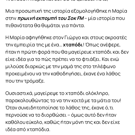
Μια προσωπική της ιστορία εξομολογήθηκε η Μαρία
στην
πρωινή εκπομπή του Σοκ FM
– μία ιστορία που
πιθανότατα θα θυμάται για πάντα.
Η Μαρία αφηγήθηκε στον Γιώργο και στους ακροατές
την εμπειρία της με ένα…
χταπόδι
! Όπως ανέφερε,
ήταν η πρώτη φορά που θα μαγείρευε χταπόδι και δεν
είχε ιδέα για το πώς πρέπει να το φτιάξει. Και ενώ
μιλούσε διαρκώς με την μαμά της στο τηλέφωνο
προκειμένου να την καθοδηγήσει, έκανε ένα λάθος
που την τρόμαξε.
Ουσιαστικά, μαγείρεψε το χταπόδι ολόκληρο,
παρακολουθώντας το να την κοιτά με τα μάτια του!
Όταν συνειδητοποίησε το λάθος της, έκανε ό,τι
περνούσε να το διορθώσει – όμως αυτό δεν ήταν
καθόλου εύκολο, καθώς ήταν μόνη της και δεν είχε
ιδέα από χταπόδια.