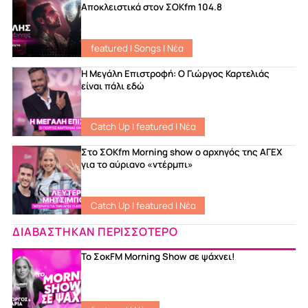
Αποκλειστικά στον ΣΟΚfm 104.8
featured
|
Songs
|
Νέα
Η Μεγάλη Επιστροφή: Ο Γιώργος Καρτελιάς
είναι πάλι εδώ
Catch Up
|
featured
|
Νέα
Στο ΣΟKfm Morning show ο αρχηγός της ΑΓΕΧ
για το αύριανο «ντέρμπι»
Catch Up
|
featured
|
Νέα
ΔΙΑΒΑΣΤΗΚΑΝ ΠΕΡΙΣΣΟΤΕΡΟ
Το ΣοκFM Morning Show σε ψάχνει!