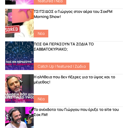
featured
|
Νέα
ΤΣΙΤΣΙΔΟΣ ο Γιώργος στον αέρα του ΣοκFM
Morning Show!
Νέα
ΠΩΣ ΘΑ ΠΕΡΑΣΟΥΝ ΤΑ ΖΩΔΙΑ ΤΟ
ΣΑΒΒΑΤΟΚΥΡΙΑΚΟ;
Catch Up
|
featured
|
Ζώδια
Η αλήθεια που δεν ήξερες για το ύψος και το
μέγεθος!
Νέα
Το ανέκδοτο του Γιώργου που έριξε το site του
Σοκ FM!