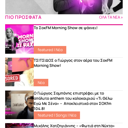
ΠΙΟ ΠΡΟΣΦΑΤΑ
ΟΛΑ ΤΑ ΝΕΑ »
Το ΣοκFM Morning Show σε ψάχνει!
featured
|
Νέα
ΤΣΙΤΣΙΔΟΣ ο Γιώργος στον αέρα του ΣοκFM
Morning Show!
Νέα
Ο Γιώργος Σαμπάνης επιστρέφει με το
απόλυτο anthem του καλοκαιριού «Τι Θέλω
Εγώ Με Σένα» – Αποκλειστικά στον ΣΟΚfm
104.8!
featured
|
Songs
|
Νέα
Μιχάλης Χατζηγιάννης – «Φωτιά στη Νύχτα»