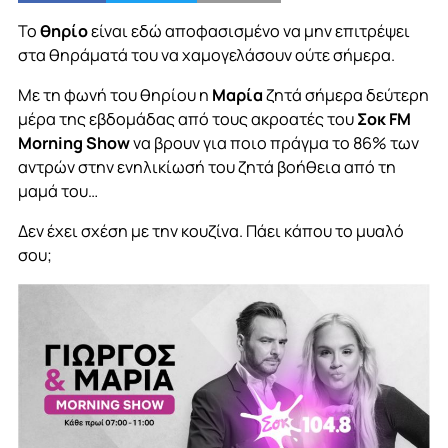
Το
θηρίο
είναι εδώ αποφασισμένο να μην επιτρέψει
στα θηράματά του να χαμογελάσουν ούτε σήμερα.
Με τη φωνή του θηρίου η
Μαρία
ζητά σήμερα δεύτερη
μέρα της εβδομάδας από τους ακροατές του
Σοκ FM
Morning Show
να βρουν για ποιο πράγμα το 86% των
αντρών στην ενηλικίωσή του ζητά βοήθεια από τη
μαμά του…
Δεν έχει σχέση με την κουζίνα. Πάει κάπου το μυαλό
σου;