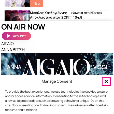
Νέα
Μιχάλης Χατζηγιάννης – «Φωτιά στη Νύχτα»
Αποκλειστικά στον ΣΟΚfm 104.8
ON AIR NOW
featured
|
Songs
|
Νέα
Ακούστε
ΑΙΓΑΙΟ
Ακούστηκαν πριν λίγο
Περισσότερα »
ΑΝΝΑ ΒΙΣΣΗ
ΤΕΛΕΙΑ
ΠΕΤΡΟΣ ΙΑΚΩΒΙΔΗΣ
ΣΑΝ ΝΑΥΑΓΟΙ
ΝΙΝΟ
Manage Consent
ΣΟΥΣΟΥΡΟ
ΑΝΔΡΟΜΑΧΗ
To provide the best experiences, we use technologies like cookies to store
and/or access device information. Consenting to these technologies will
allow us to process data such as browsing behavior or unique IDs on this
site. Not consenting or withdrawing consent, may adversely affect certain
features and functions.