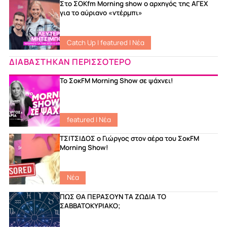
Στο ΣΟKfm Morning show ο αρχηγός της ΑΓΕΧ
για το αύριανο «ντέρμπι»
Catch Up
|
featured
|
Νέα
ΔΙΑΒΑΣΤΗΚΑΝ ΠΕΡΙΣΣΟΤΕΡΟ
Το ΣοκFM Morning Show σε ψάχνει!
featured
|
Νέα
ΤΣΙΤΣΙΔΟΣ ο Γιώργος στον αέρα του ΣοκFM
Morning Show!
Νέα
ΠΩΣ ΘΑ ΠΕΡΑΣΟΥΝ ΤΑ ΖΩΔΙΑ ΤΟ
ΣΑΒΒΑΤΟΚΥΡΙΑΚΟ;