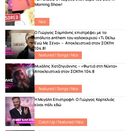
Morning Show!
Νέα
Ο Γιώργος Σαμπάνης επιστρέφει με το
απόλυτο anthem του καλοκαιριού «Τι Θέλω
Εγώ Με Σένα» – Αποκλειστικά στον ΣΟΚfm
104.8!
featured
|
Songs
|
Νέα
Μιχάλης Χατζηγιάννης – «Φωτιά στη Νύχτα»
Αποκλειστικά στον ΣΟΚfm 104.8
featured
|
Songs
|
Νέα
Η Μεγάλη Επιστροφή: Ο Γιώργος Καρτελιάς
είναι πάλι εδώ
Catch Up
|
featured
|
Νέα