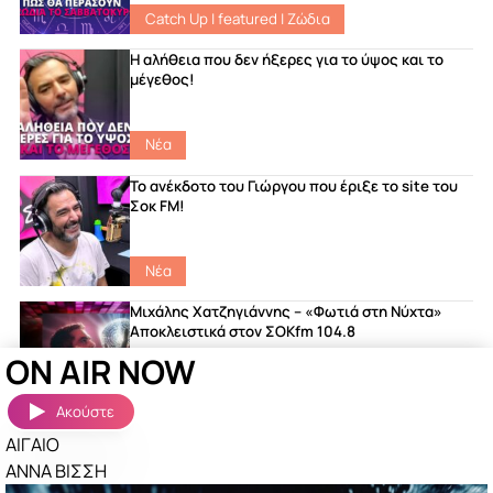
Catch Up
|
featured
|
Ζώδια
Η αλήθεια που δεν ήξερες για το ύψος και το
μέγεθος!
Νέα
Το ανέκδοτο του Γιώργου που έριξε το site του
Σοκ FM!
Νέα
Μιχάλης Χατζηγιάννης – «Φωτιά στη Νύχτα»
Αποκλειστικά στον ΣΟΚfm 104.8
ON AIR NOW
featured
|
Songs
|
Νέα
Ακούστε
ΑΙΓΑΙΟ
Ακούστηκαν πριν λίγο
Περισσότερα »
ΑΝΝΑ ΒΙΣΣΗ