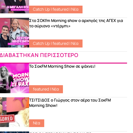
Catch Up
|
featured
|
Νέα
Στο ΣΟKfm Morning show ο αρχηγός της ΑΓΕΧ για
το αύριανο «ντέρμπι»
Catch Up
|
featured
|
Νέα
ΔΙΑΒΑΣΤΗΚΑΝ ΠΕΡΙΣΣΟΤΕΡΟ
Το ΣοκFM Morning Show σε ψάχνει!
featured
|
Νέα
ΤΣΙΤΣΙΔΟΣ ο Γιώργος στον αέρα του ΣοκFM
Morning Show!
Νέα