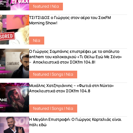
featured
|
Νέα
ΤΣΙΤΣΙΔΟΣ ο Γιώργος στον αέρα του ΣοκFM
Morning Show!
Νέα
Ο Γιώργος Σαμπάνης επιστρέφει με το απόλυτο
anthem του καλοκαιριού «Τι Θέλω Εγώ Με Σένα»
– Αποκλειστικά στον ΣΟΚfm 104.8!
featured
|
Songs
|
Νέα
Μιχάλης Χατζηγιάννης – «Φωτιά στη Νύχτα»
Αποκλειστικά στον ΣΟΚfm 104.8
featured
|
Songs
|
Νέα
Η Μεγάλη Επιστροφή: Ο Γιώργος Καρτελιάς είναι
πάλι εδώ