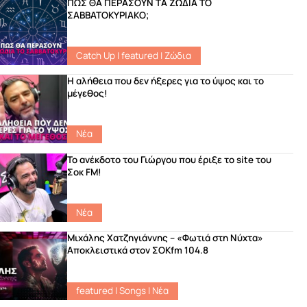
ΠΩΣ ΘΑ ΠΕΡΑΣΟΥΝ ΤΑ ΖΩΔΙΑ ΤΟ
ΣΑΒΒΑΤΟΚΥΡΙΑΚΟ;
Catch Up
|
featured
|
Ζώδια
Η αλήθεια που δεν ήξερες για το ύψος και το
μέγεθος!
Νέα
Το ανέκδοτο του Γιώργου που έριξε το site του
Σοκ FM!
Νέα
Μιχάλης Χατζηγιάννης – «Φωτιά στη Νύχτα»
Αποκλειστικά στον ΣΟΚfm 104.8
featured
|
Songs
|
Νέα