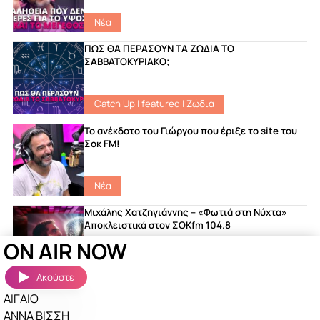
Νέα
ΠΩΣ ΘΑ ΠΕΡΑΣΟΥΝ ΤΑ ΖΩΔΙΑ ΤΟ
ΣΑΒΒΑΤΟΚΥΡΙΑΚΟ;
Catch Up
|
featured
|
Ζώδια
Το ανέκδοτο του Γιώργου που έριξε το site του
Σοκ FM!
Νέα
Μιχάλης Χατζηγιάννης – «Φωτιά στη Νύχτα»
Αποκλειστικά στον ΣΟΚfm 104.8
ON AIR NOW
featured
|
Songs
|
Νέα
Ακούστε
ΑΙΓΑΙΟ
Ακούστηκαν πριν λίγο
Περισσότερα »
ΑΝΝΑ ΒΙΣΣΗ