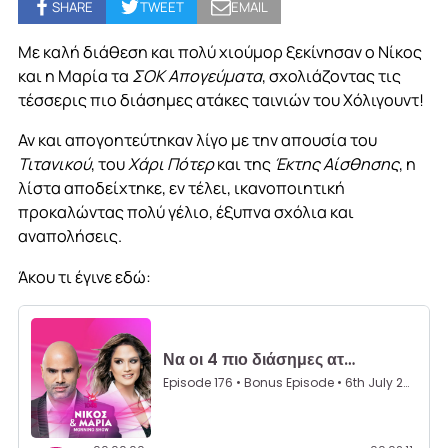
SHARE
TWEET
EMAIL
Με καλή διάθεση και πολύ χιούμορ ξεκίνησαν ο Νίκος
και η Μαρία τα
ΣΟΚ Απογεύματα
, σχολιάζοντας τις
τέσσερις πιο διάσημες ατάκες ταινιών του Χόλιγουντ!
Αν και απογοητεύτηκαν λίγο με την απουσία του
Τιτανικού
, του
Χάρι Πότερ
και της
Έκτης Αίσθησης
, η
λίστα αποδείχτηκε, εν τέλει, ικανοποιητική
προκαλώντας πολύ γέλιο, έξυπνα σχόλια και
αναπολήσεις.
Άκου τι έγινε εδώ: