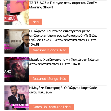
ΤΣΙΤΣΙΔΟΣ ο Γιώργος στον αέρα του ΣοκFM
Morning Show!
Νέα
Ο Γιώργος Σαμπάνης επιστρέφει με το
απόλυτο anthem του καλοκαιριού «Τι Θέλω
Εγώ Με Σένα» – Αποκλειστικά στον ΣΟΚfm
104.8!
featured
|
Songs
|
Νέα
Μιχάλης Χατζηγιάννης – «Φωτιά στη Νύχτα»
Αποκλειστικά στον ΣΟΚfm 104.8
featured
|
Songs
|
Νέα
Η Μεγάλη Επιστροφή: Ο Γιώργος Καρτελιάς
είναι πάλι εδώ
Catch Up
|
featured
|
Νέα