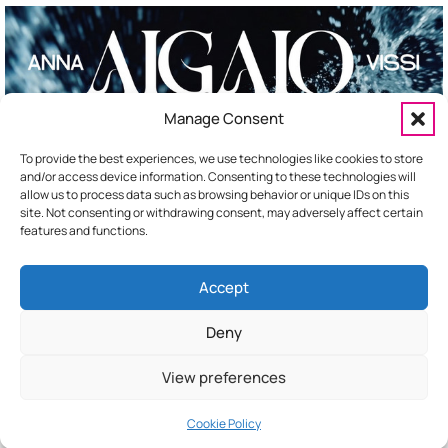
ΤΕΛΕΙΑ
ΠΕΤΡΟΣ ΙΑΚΩΒΙΔΗΣ
ΣΑΝ ΝΑΥΑΓΟΙ
ΝΙΝΟ
Manage Consent
ΣΟΥΣΟΥΡΟ
ΑΝΔΡΟΜΑΧΗ
To provide the best experiences, we use technologies like cookies to store
and/or access device information. Consenting to these technologies will
allow us to process data such as browsing behavior or unique IDs on this
site. Not consenting or withdrawing consent, may adversely affect certain
features and functions.
Accept
HOME
ΕΠΙΚΟΙΝΩΝΙΑ
ΔΙΑΦΗΜΙΣΤΕΙΤΕ
Deny
View preferences
Cookie Policy