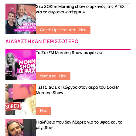
Στο ΣΟKfm Morning show ο αρχηγός της ΑΓΕΧ
για το αύριανο «ντέρμπι»
Catch Up
|
featured
|
Νέα
ΔΙΑΒΑΣΤΗΚΑΝ ΠΕΡΙΣΣΟΤΕΡΟ
Το ΣοκFM Morning Show σε ψάχνει!
featured
|
Νέα
ΤΣΙΤΣΙΔΟΣ ο Γιώργος στον αέρα του ΣοκFM
Morning Show!
Νέα
Η αλήθεια που δεν ήξερες για το ύψος και το
μέγεθος!