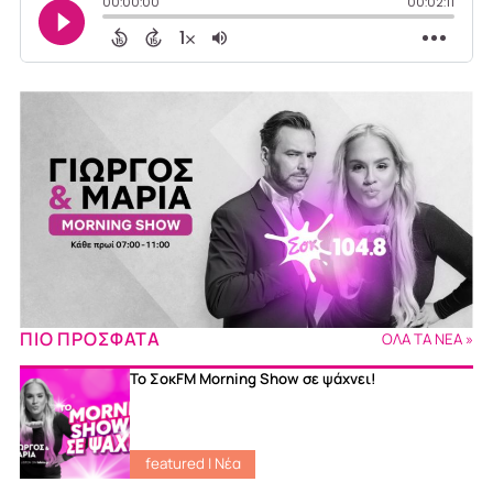
ΠΙΟ ΠΡΟΣΦΑΤΑ
ΟΛΑ ΤΑ ΝΕΑ »
Το ΣοκFM Morning Show σε ψάχνει!
featured
|
Νέα