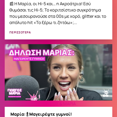
📰 Η Μαρία, οι Hi-5 και… η Aκροάτρια! Εσύ
θυμάσαι τις Hi-5; Το κοριτσίστικο συγκρότημα
που μεσουρανούσε στα 00s με χορό, glitter και το
απόλυτο hit «Το ξέρω τι ζητάω»;...
ΠΕΡΙΣΣΟΤΕΡΑ
ΓΙΩΡΓΟΣ & ΜΑΡΙΑ
Μαρία: 🍾 Μαγειρέψτε γυμνοί!