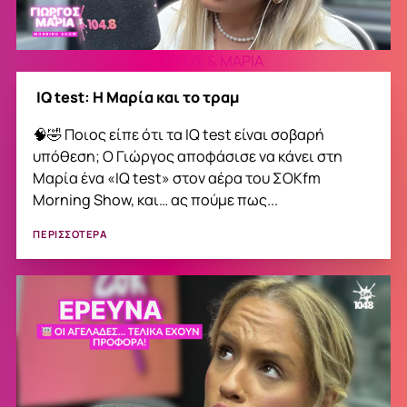
ΓΙΩΡΓΟΣ & ΜΑΡΙΑ
IQ test: Η Μαρία και το τραμ
🧠🤣 Ποιος είπε ότι τα IQ test είναι σοβαρή
υπόθεση; Ο Γιώργος αποφάσισε να κάνει στη
Μαρία ένα «IQ test» στον αέρα του ΣΟΚfm
Morning Show, και… ας πούμε πως...
ΠΕΡΙΣΣΟΤΕΡΑ