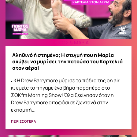
ΓΙΩΡΓΟΣ & ΜΑΡΙΑ
Αληθινό ή στημένο; Η στιγμή που η Μαρία
σκύβει να μυρίσει την πατούσα του Καρτελιά
στον αέρα!
🦶 Η Drew Barrymore μύρισε τα πόδια της on air…
κι εμείς το πήγαμε ένα βήμα παραπέρα στο
ΣΟΚfm Morning Show! Όλα ξεκίνησαν όταν η
Drew Barrymore αποφάσισε ζωντανά στην
εκπομπή...
ΠΕΡΙΣΣΟΤΕΡΑ