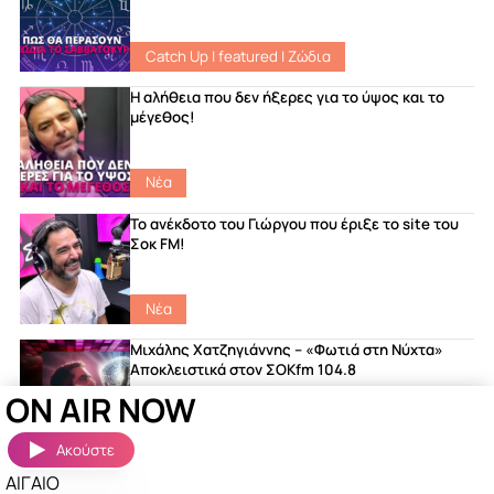
Catch Up
|
featured
|
Ζώδια
Η αλήθεια που δεν ήξερες για το ύψος και το
μέγεθος!
Νέα
Το ανέκδοτο του Γιώργου που έριξε το site του
Σοκ FM!
Νέα
Μιχάλης Χατζηγιάννης – «Φωτιά στη Νύχτα»
Αποκλειστικά στον ΣΟΚfm 104.8
ON AIR NOW
featured
|
Songs
|
Νέα
Ακούστε
ΑΙΓΑΙΟ
Ακούστηκαν πριν λίγο
Περισσότερα »