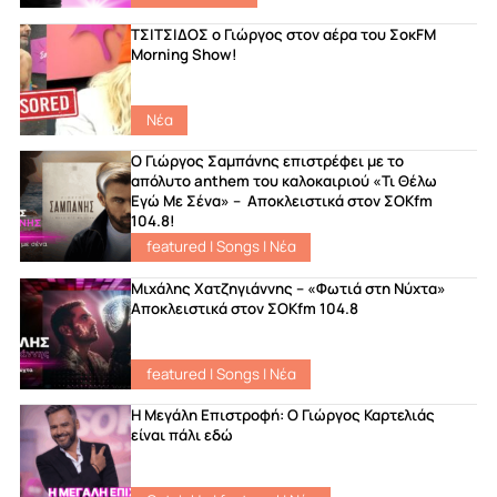
ΤΣΙΤΣΙΔΟΣ ο Γιώργος στον αέρα του ΣοκFM
Morning Show!
Νέα
Ο Γιώργος Σαμπάνης επιστρέφει με το
απόλυτο anthem του καλοκαιριού «Τι Θέλω
Εγώ Με Σένα» – Αποκλειστικά στον ΣΟΚfm
104.8!
featured
|
Songs
|
Νέα
Μιχάλης Χατζηγιάννης – «Φωτιά στη Νύχτα»
Αποκλειστικά στον ΣΟΚfm 104.8
featured
|
Songs
|
Νέα
Η Μεγάλη Επιστροφή: Ο Γιώργος Καρτελιάς
είναι πάλι εδώ