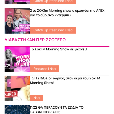
Catch Up
|
featured
|
Νέα
Στο ΣΟKfm Morning show ο αρχηγός της ΑΓΕΧ
για το αύριανο «ντέρμπι»
Catch Up
|
featured
|
Νέα
ΔΙΑΒΑΣΤΗΚΑΝ ΠΕΡΙΣΣΟΤΕΡΟ
Το ΣοκFM Morning Show σε ψάχνει!
featured
|
Νέα
ΤΣΙΤΣΙΔΟΣ ο Γιώργος στον αέρα του ΣοκFM
Morning Show!
Νέα
ΠΩΣ ΘΑ ΠΕΡΑΣΟΥΝ ΤΑ ΖΩΔΙΑ ΤΟ
ΣΑΒΒΑΤΟΚΥΡΙΑΚΟ;