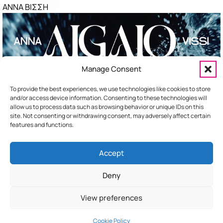
ΑΝΝΑ ΒΙΣΣΗ
ΤΕΛΕΙΑ
ΠΕΤΡΟΣ ΙΑΚΩΒΙΔΗΣ
ΣΑΝ ΝΑΥΑΓΟΙ
ΝΙΝΟ
Manage Consent
ΣΟΥΣΟΥΡΟ
ΑΝΔΡΟΜΑΧΗ
To provide the best experiences, we use technologies like cookies to store
and/or access device information. Consenting to these technologies will
allow us to process data such as browsing behavior or unique IDs on this
site. Not consenting or withdrawing consent, may adversely affect certain
features and functions.
Accept
HOME
ΕΠΙΚΟΙΝΩΝΙΑ
ΔΙΑΦΗΜΙΣΤΕΙΤΕ
Deny
View preferences
Cookie Policy