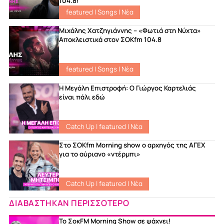
104.8!
featured
|
Songs
|
Νέα
Μιχάλης Χατζηγιάννης – «Φωτιά στη Νύχτα»
Αποκλειστικά στον ΣΟΚfm 104.8
featured
|
Songs
|
Νέα
Η Μεγάλη Επιστροφή: Ο Γιώργος Καρτελιάς
είναι πάλι εδώ
Catch Up
|
featured
|
Νέα
Στο ΣΟKfm Morning show ο αρχηγός της ΑΓΕΧ
για το αύριανο «ντέρμπι»
Catch Up
|
featured
|
Νέα
ΔΙΑΒΑΣΤΗΚΑΝ ΠΕΡΙΣΣΟΤΕΡΟ
Το ΣοκFM Morning Show σε ψάχνει!