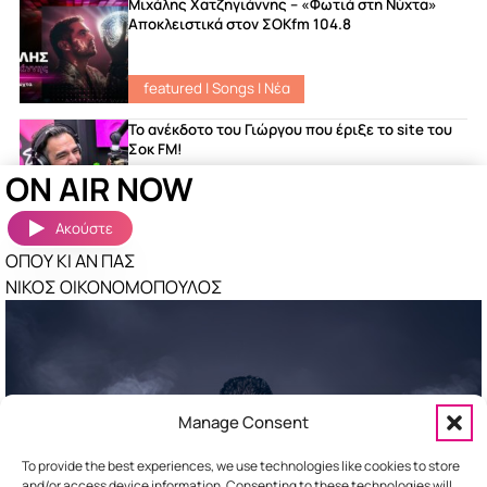
Μιχάλης Χατζηγιάννης – «Φωτιά στη Νύχτα»
Αποκλειστικά στον ΣΟΚfm 104.8
featured
|
Songs
|
Νέα
Το ανέκδοτο του Γιώργου που έριξε το site του
Σοκ FM!
ON AIR NOW
Νέα
Ακούστε
ΟΠΟΥ ΚΙ ΑΝ ΠΑΣ
Ακούστηκαν πριν λίγο
Περισσότερα »
ΝΙΚΟΣ ΟΙΚΟΝΟΜΟΠΟΥΛΟΣ
SUMMER IN GREECE
ΓΙΩΡΓΟΣ ΜΑΖΩΝΑΚΗΣ
ΕΙΠΕΣ
ΘΟΔΩΡΗΣ ΦΕΡΡΗΣ
ΞΕΡΕΙΣ ΠΟΛΛΟΥΣ
Manage Consent
ΠΑΝΟΣ ΚΙΑΜΟΣ
To provide the best experiences, we use technologies like cookies to store
and/or access device information. Consenting to these technologies will