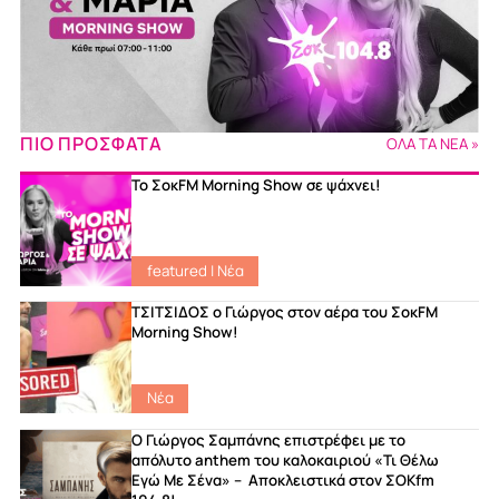
ΠΙΟ ΠΡΟΣΦΑΤΑ
ΟΛΑ ΤΑ ΝΕΑ »
Το ΣοκFM Morning Show σε ψάχνει!
featured
|
Νέα
ΤΣΙΤΣΙΔΟΣ ο Γιώργος στον αέρα του ΣοκFM
Morning Show!
Νέα
Ο Γιώργος Σαμπάνης επιστρέφει με το
απόλυτο anthem του καλοκαιριού «Τι Θέλω
Εγώ Με Σένα» – Αποκλειστικά στον ΣΟΚfm