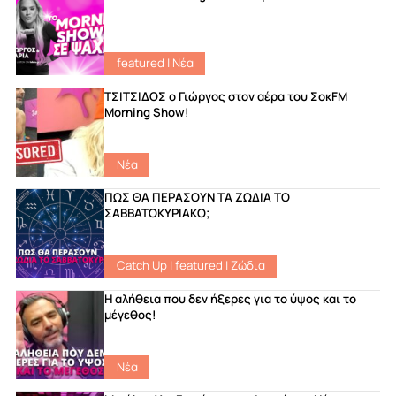
featured
|
Νέα
ΤΣΙΤΣΙΔΟΣ ο Γιώργος στον αέρα του ΣοκFM
Morning Show!
Νέα
ΠΩΣ ΘΑ ΠΕΡΑΣΟΥΝ ΤΑ ΖΩΔΙΑ ΤΟ
ΣΑΒΒΑΤΟΚΥΡΙΑΚΟ;
Catch Up
|
featured
|
Ζώδια
Η αλήθεια που δεν ήξερες για το ύψος και το
μέγεθος!
Νέα