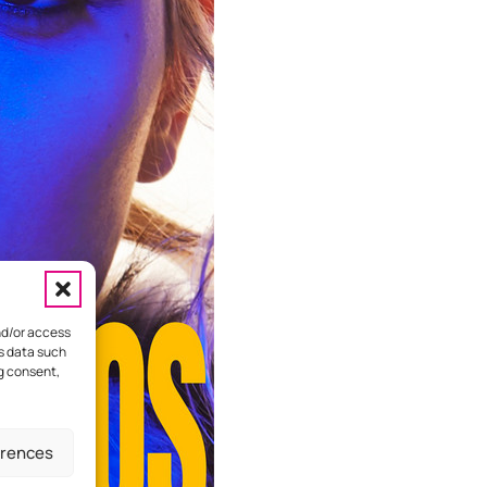
nd/or access
ss data such
ng consent,
HOME
ΕΠΙΚΟΙΝΩΝΙΑ
ΔΙΑΦΗΜΙΣΤΕΙΤΕ
erences