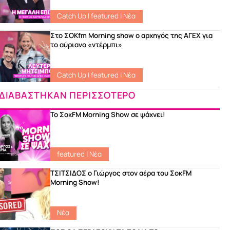
Catch Up
|
featured
|
Νέα
Στο ΣΟKfm Morning show ο αρχηγός της ΑΓΕΧ για
το αύριανο «ντέρμπι»
Catch Up
|
featured
|
Νέα
ΔΙΑΒΑΣΤΗΚΑΝ ΠΕΡΙΣΣΟΤΕΡΟ
Το ΣοκFM Morning Show σε ψάχνει!
featured
|
Νέα
ΤΣΙΤΣΙΔΟΣ ο Γιώργος στον αέρα του ΣοκFM
Morning Show!
Νέα