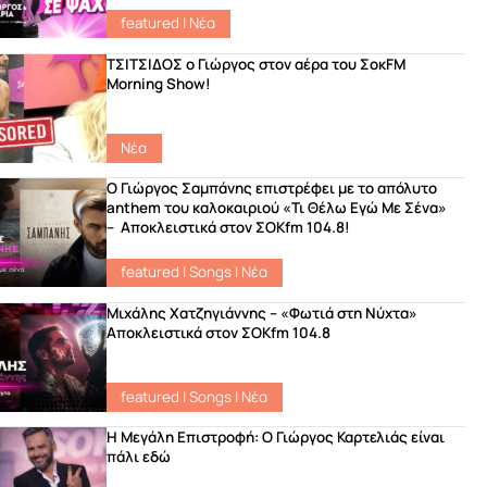
featured
|
Νέα
ΤΣΙΤΣΙΔΟΣ ο Γιώργος στον αέρα του ΣοκFM
Morning Show!
Νέα
Ο Γιώργος Σαμπάνης επιστρέφει με το απόλυτο
anthem του καλοκαιριού «Τι Θέλω Εγώ Με Σένα»
– Αποκλειστικά στον ΣΟΚfm 104.8!
featured
|
Songs
|
Νέα
Μιχάλης Χατζηγιάννης – «Φωτιά στη Νύχτα»
Αποκλειστικά στον ΣΟΚfm 104.8
featured
|
Songs
|
Νέα
Η Μεγάλη Επιστροφή: Ο Γιώργος Καρτελιάς είναι
πάλι εδώ