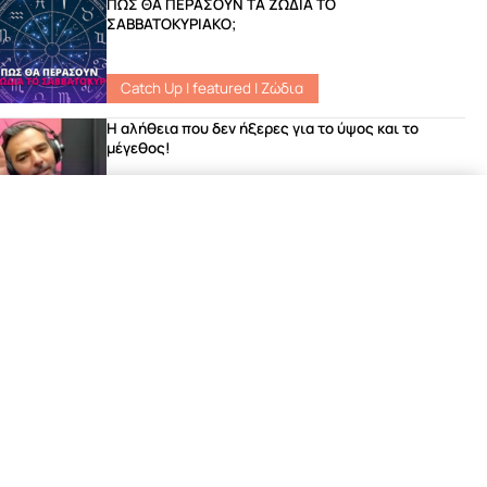
ΠΩΣ ΘΑ ΠΕΡΑΣΟΥΝ ΤΑ ΖΩΔΙΑ ΤΟ
ΣΑΒΒΑΤΟΚΥΡΙΑΚΟ;
Catch Up
|
featured
|
Ζώδια
Η αλήθεια που δεν ήξερες για το ύψος και το
μέγεθος!
Νέα
Το ανέκδοτο του Γιώργου που έριξε το site του
Σοκ FM!
Νέα
Μιχάλης Χατζηγιάννης – «Φωτιά στη Νύχτα»
Αποκλειστικά στον ΣΟΚfm 104.8
featured
|
Songs
|
Νέα