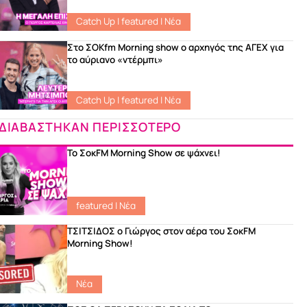
Catch Up
|
featured
|
Νέα
Στο ΣΟKfm Morning show ο αρχηγός της ΑΓΕΧ για
το αύριανο «ντέρμπι»
Catch Up
|
featured
|
Νέα
ΔΙΑΒΑΣΤΗΚΑΝ ΠΕΡΙΣΣΟΤΕΡΟ
Το ΣοκFM Morning Show σε ψάχνει!
featured
|
Νέα
ΤΣΙΤΣΙΔΟΣ ο Γιώργος στον αέρα του ΣοκFM
Morning Show!
Νέα