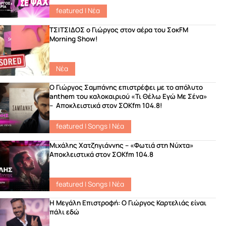
featured
|
Νέα
ΤΣΙΤΣΙΔΟΣ ο Γιώργος στον αέρα του ΣοκFM
Morning Show!
Νέα
Ο Γιώργος Σαμπάνης επιστρέφει με το απόλυτο
anthem του καλοκαιριού «Τι Θέλω Εγώ Με Σένα»
– Αποκλειστικά στον ΣΟΚfm 104.8!
featured
|
Songs
|
Νέα
Μιχάλης Χατζηγιάννης – «Φωτιά στη Νύχτα»
Αποκλειστικά στον ΣΟΚfm 104.8
featured
|
Songs
|
Νέα
Η Μεγάλη Επιστροφή: Ο Γιώργος Καρτελιάς είναι
πάλι εδώ