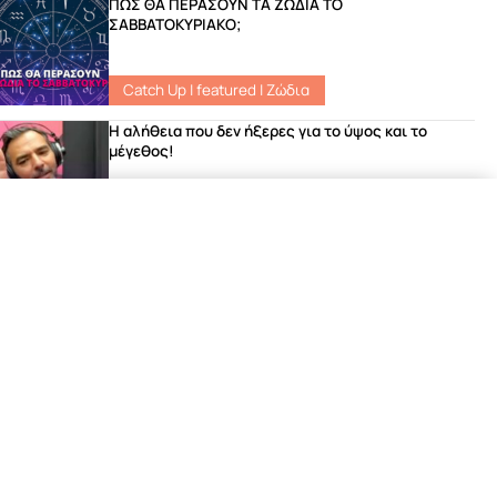
ΠΩΣ ΘΑ ΠΕΡΑΣΟΥΝ ΤΑ ΖΩΔΙΑ ΤΟ
ΣΑΒΒΑΤΟΚΥΡΙΑΚΟ;
Catch Up
|
featured
|
Ζώδια
Η αλήθεια που δεν ήξερες για το ύψος και το
μέγεθος!
Νέα
Το ανέκδοτο του Γιώργου που έριξε το site του
Σοκ FM!
Νέα
Μιχάλης Χατζηγιάννης – «Φωτιά στη Νύχτα»
Αποκλειστικά στον ΣΟΚfm 104.8
featured
|
Songs
|
Νέα