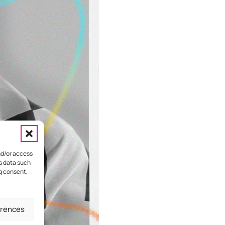
nd/or access
ss data such
ng consent,
HOME
ΕΠΙΚΟΙΝΩΝΙΑ
ΔΙΑΦΗΜΙΣΤΕΙΤΕ
erences