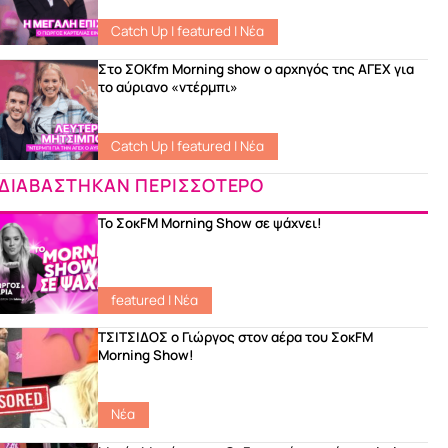
Catch Up
|
featured
|
Νέα
Στο ΣΟKfm Morning show ο αρχηγός της ΑΓΕΧ για
το αύριανο «ντέρμπι»
Catch Up
|
featured
|
Νέα
ΔΙΑΒΑΣΤΗΚΑΝ ΠΕΡΙΣΣΟΤΕΡΟ
Το ΣοκFM Morning Show σε ψάχνει!
featured
|
Νέα
ΤΣΙΤΣΙΔΟΣ ο Γιώργος στον αέρα του ΣοκFM
Morning Show!
Νέα