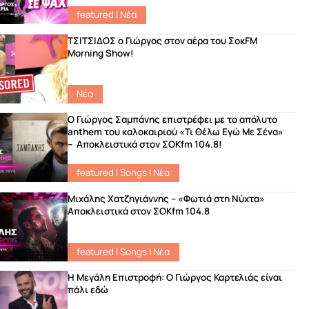
featured
|
Νέα
ΤΣΙΤΣΙΔΟΣ ο Γιώργος στον αέρα του ΣοκFM
Morning Show!
Νέα
Ο Γιώργος Σαμπάνης επιστρέφει με το απόλυτο
anthem του καλοκαιριού «Τι Θέλω Εγώ Με Σένα»
– Αποκλειστικά στον ΣΟΚfm 104.8!
featured
|
Songs
|
Νέα
Μιχάλης Χατζηγιάννης – «Φωτιά στη Νύχτα»
Αποκλειστικά στον ΣΟΚfm 104.8
featured
|
Songs
|
Νέα
Η Μεγάλη Επιστροφή: Ο Γιώργος Καρτελιάς είναι
πάλι εδώ