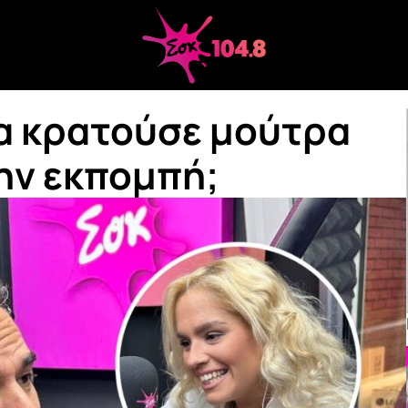
ία κρατούσε μούτρα
την εκπομπή;