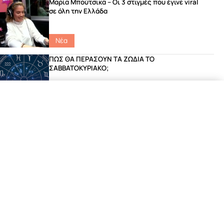
Μαρία Μπούτσικα – Οι 3 στιγμές που έγινε viral
σε όλη την Ελλάδα
Νέα
ΠΩΣ ΘΑ ΠΕΡΑΣΟΥΝ ΤΑ ΖΩΔΙΑ ΤΟ
ΣΑΒΒΑΤΟΚΥΡΙΑΚΟ;
Catch Up
|
featured
|
Ζώδια
Η αλήθεια που δεν ήξερες για το ύψος και το
μέγεθος!
Νέα
Το ανέκδοτο του Γιώργου που έριξε το site του
Σοκ FM!
Νέα