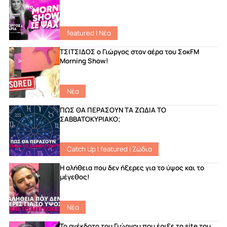
featured
|
Νέα
ΤΣΙΤΣΙΔΟΣ ο Γιώργος στον αέρα του ΣοκFM
Morning Show!
Νέα
ΠΩΣ ΘΑ ΠΕΡΑΣΟΥΝ ΤΑ ΖΩΔΙΑ ΤΟ
ΣΑΒΒΑΤΟΚΥΡΙΑΚΟ;
Catch Up
|
featured
|
Ζώδια
Η αλήθεια που δεν ήξερες για το ύψος και το
μέγεθος!
Νέα
Το ανέκδοτο του Γιώργου που έριξε το site του