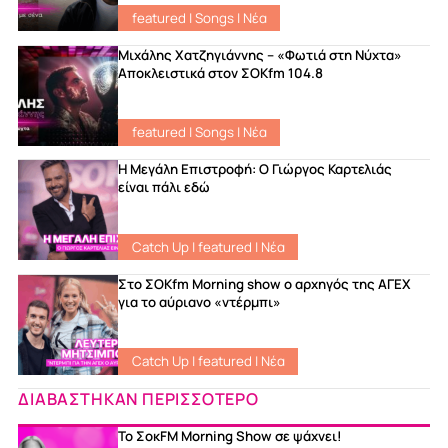
featured
|
Songs
|
Νέα
Μιχάλης Χατζηγιάννης – «Φωτιά στη Νύχτα»
Αποκλειστικά στον ΣΟΚfm 104.8
featured
|
Songs
|
Νέα
Η Μεγάλη Επιστροφή: Ο Γιώργος Καρτελιάς
είναι πάλι εδώ
Catch Up
|
featured
|
Νέα
Στο ΣΟKfm Morning show ο αρχηγός της ΑΓΕΧ
για το αύριανο «ντέρμπι»
Catch Up
|
featured
|
Νέα
ΔΙΑΒΑΣΤΗΚΑΝ ΠΕΡΙΣΣΟΤΕΡΟ
Το ΣοκFM Morning Show σε ψάχνει!