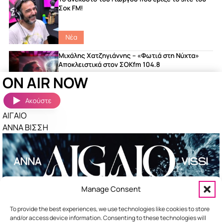
Σοκ FM!
Νέα
Μιχάλης Χατζηγιάννης – «Φωτιά στη Νύχτα»
Αποκλειστικά στον ΣΟΚfm 104.8
ON AIR NOW
featured
|
Songs
|
Νέα
Ακούστε
ΑΙΓΑΙΟ
Ακούστηκαν πριν λίγο
Περισσότερα »
ΑΝΝΑ ΒΙΣΣΗ
ΤΕΛΕΙΑ
ΠΕΤΡΟΣ ΙΑΚΩΒΙΔΗΣ
ΣΑΝ ΝΑΥΑΓΟΙ
ΝΙΝΟ
Manage Consent
ΣΟΥΣΟΥΡΟ
ΑΝΔΡΟΜΑΧΗ
To provide the best experiences, we use technologies like cookies to store
and/or access device information. Consenting to these technologies will