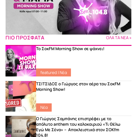
ΠΙΟ ΠΡΟΣΦΑΤΑ
ΟΛΑ ΤΑ ΝΕΑ »
Το ΣοκFM Morning Show σε ψάχνει!
featured
|
Νέα
ΤΣΙΤΣΙΔΟΣ ο Γιώργος στον αέρα του ΣοκFM
Morning Show!
Νέα
Ο Γιώργος Σαμπάνης επιστρέφει με το
απόλυτο anthem του καλοκαιριού «Τι Θέλω
Εγώ Με Σένα» – Αποκλειστικά στον ΣΟΚfm
104.8!