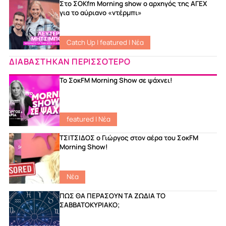
Στο ΣΟKfm Morning show ο αρχηγός της ΑΓΕΧ
για το αύριανο «ντέρμπι»
Catch Up
|
featured
|
Νέα
ΔΙΑΒΑΣΤΗΚΑΝ ΠΕΡΙΣΣΟΤΕΡΟ
Το ΣοκFM Morning Show σε ψάχνει!
featured
|
Νέα
ΤΣΙΤΣΙΔΟΣ ο Γιώργος στον αέρα του ΣοκFM
Morning Show!
Νέα
ΠΩΣ ΘΑ ΠΕΡΑΣΟΥΝ ΤΑ ΖΩΔΙΑ ΤΟ
ΣΑΒΒΑΤΟΚΥΡΙΑΚΟ;