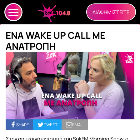
ΔΙΑΦΗΜΙΣΤΕΙΤΕ
ΕΝΑ WAKE UP CALL ΜΕ
ΑΝΑΤΡΟΠΗ
SHARE
TWEET
EMAIL
Στην σημερινή εκπομπή του SokFM Morning Show, o