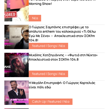
Morning Show!
Νέα
Ο Γιώργος Σαμπάνης επιστρέφει με το
απόλυτο anthem του καλοκαιριού «Τι Θέλω
Εγώ Με Σένα» – Αποκλειστικά στον ΣΟΚfm
104.8!
featured
|
Songs
|
Νέα
Μιχάλης Χατζηγιάννης – «Φωτιά στη Νύχτα»
Αποκλειστικά στον ΣΟΚfm 104.8
featured
|
Songs
|
Νέα
Η Μεγάλη Επιστροφή: Ο Γιώργος Καρτελιάς
είναι πάλι εδώ
Catch Up
|
featured
|
Νέα