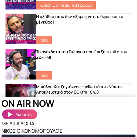
Catch Up
|
featured
|
Ζώδια
Η αλήθεια που δεν ήξερες για το ύψος και το
μέγεθος!
Νέα
Το ανέκδοτο του Γιώργου που έριξε το site του
Σοκ FM!
Νέα
Μιχάλης Χατζηγιάννης – «Φωτιά στη Νύχτα»
Αποκλειστικά στον ΣΟΚfm 104.8
ON AIR NOW
featured
|
Songs
|
Νέα
Ακούστε
ΜΕ ΛΙΓΑ ΛΟΓΙΑ
Ακούστηκαν πριν λίγο
Περισσότερα »
ΝΙΚΟΣ ΟΙΚΟΝΟΜΟΠΟΥΛΟΣ