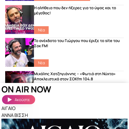
Η αλήθεια που δεν ήξερες για το ύψος και το
μέγεθος!
Νέα
Το ανέκδοτο του Γιώργου που έριξε το site του
Σοκ FM!
Νέα
Μιχάλης Χατζηγιάννης – «Φωτιά στη Νύχτα»
Αποκλειστικά στον ΣΟΚfm 104.8
ON AIR NOW
featured
|
Songs
|
Νέα
Ακούστε
ΑΙΓΑΙΟ
Ακούστηκαν πριν λίγο
Περισσότερα »
ΑΝΝΑ ΒΙΣΣΗ
ΤΕΛΕΙΑ