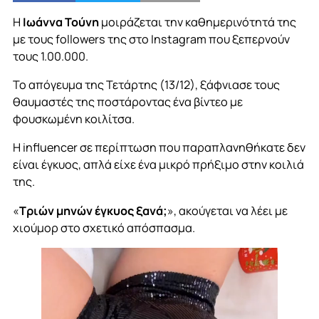
Η
Ιωάννα Τούνη
μοιράζεται την καθημερινότητά της
με τους followers της στο Instagram που ξεπερνούν
τους 1.00.000.
Το απόγευμα της Τετάρτης (13/12), ξάφνιασε τους
θαυμαστές της ποστάροντας ένα βίντεο με
φουσκωμένη κοιλίτσα.
Η influencer σε περίπτωση που παραπλανηθήκατε δεν
είναι έγκυος, απλά είχε ένα μικρό πρήξιμο στην κοιλιά
της.
«
Τριών μηνών έγκυος ξανά;
», ακούγεται να λέει με
χιούμορ στο σχετικό απόσπασμα.