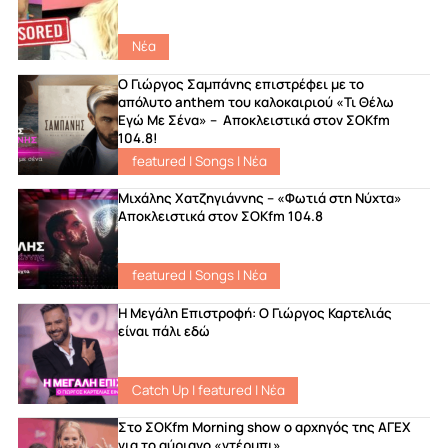
Νέα
Ο Γιώργος Σαμπάνης επιστρέφει με το
απόλυτο anthem του καλοκαιριού «Τι Θέλω
Εγώ Με Σένα» – Αποκλειστικά στον ΣΟΚfm
104.8!
featured
|
Songs
|
Νέα
Μιχάλης Χατζηγιάννης – «Φωτιά στη Νύχτα»
Αποκλειστικά στον ΣΟΚfm 104.8
featured
|
Songs
|
Νέα
Η Μεγάλη Επιστροφή: Ο Γιώργος Καρτελιάς
είναι πάλι εδώ
Catch Up
|
featured
|
Νέα
Στο ΣΟKfm Morning show ο αρχηγός της ΑΓΕΧ
για το αύριανο «ντέρμπι»