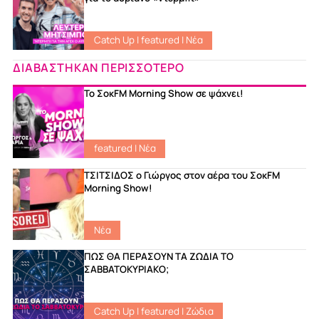
Catch Up
|
featured
|
Νέα
ΔΙΑΒΑΣΤΗΚΑΝ ΠΕΡΙΣΣΟΤΕΡΟ
Το ΣοκFM Morning Show σε ψάχνει!
featured
|
Νέα
ΤΣΙΤΣΙΔΟΣ ο Γιώργος στον αέρα του ΣοκFM
Morning Show!
Νέα
ΠΩΣ ΘΑ ΠΕΡΑΣΟΥΝ ΤΑ ΖΩΔΙΑ ΤΟ
ΣΑΒΒΑΤΟΚΥΡΙΑΚΟ;
Catch Up
|
featured
|
Ζώδια