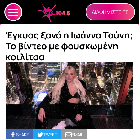
ΔΙΑΦΗΜΙΣΤΕΙΤΕ
Έγκυος ξανά η Ιωάννα Τούνη;
Το βίντεο με φουσκωμένη
κοιλίτσα
SHARE
TWEET
EMAIL