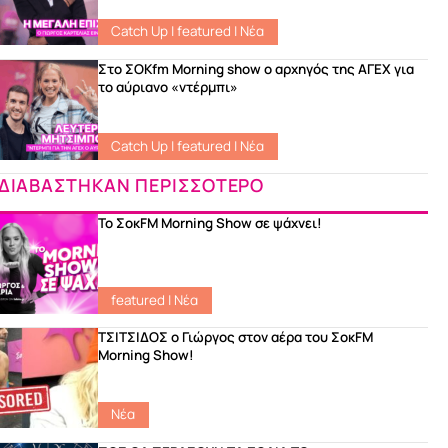
Catch Up
|
featured
|
Νέα
Στο ΣΟKfm Morning show ο αρχηγός της ΑΓΕΧ για
το αύριανο «ντέρμπι»
Catch Up
|
featured
|
Νέα
ΔΙΑΒΑΣΤΗΚΑΝ ΠΕΡΙΣΣΟΤΕΡΟ
Το ΣοκFM Morning Show σε ψάχνει!
featured
|
Νέα
ΤΣΙΤΣΙΔΟΣ ο Γιώργος στον αέρα του ΣοκFM
Morning Show!
Νέα