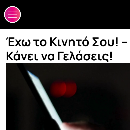
Έχω το Κινητό Σου! –
Κάνει να Γελάσεις!