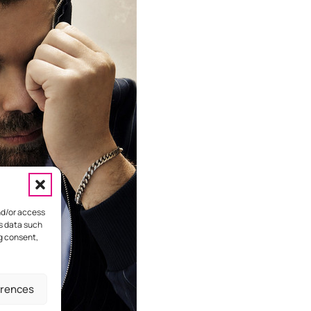
nd/or access
ss data such
ng consent,
HOME
ΕΠΙΚΟΙΝΩΝΙΑ
ΔΙΑΦΗΜΙΣΤΕΙΤΕ
erences