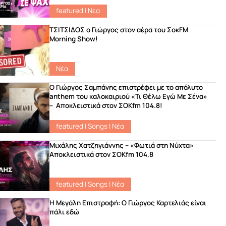
featured
|
Νέα
ΤΣΙΤΣΙΔΟΣ ο Γιώργος στον αέρα του ΣοκFM
Morning Show!
Νέα
Ο Γιώργος Σαμπάνης επιστρέφει με το απόλυτο
anthem του καλοκαιριού «Τι Θέλω Εγώ Με Σένα»
– Αποκλειστικά στον ΣΟΚfm 104.8!
featured
|
Songs
|
Νέα
Μιχάλης Χατζηγιάννης – «Φωτιά στη Νύχτα»
Αποκλειστικά στον ΣΟΚfm 104.8
featured
|
Songs
|
Νέα
Η Μεγάλη Επιστροφή: Ο Γιώργος Καρτελιάς είναι
πάλι εδώ