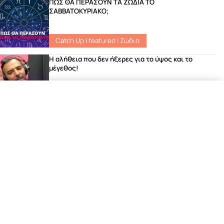
ΠΩΣ ΘΑ ΠΕΡΑΣΟΥΝ ΤΑ ΖΩΔΙΑ ΤΟ
ΣΑΒΒΑΤΟΚΥΡΙΑΚΟ;
Catch Up
|
featured
|
Ζώδια
Η αλήθεια που δεν ήξερες για το ύψος και το
μέγεθος!
Νέα
Το ανέκδοτο του Γιώργου που έριξε το site του
Σοκ FM!
Νέα
Μιχάλης Χατζηγιάννης – «Φωτιά στη Νύχτα»
Αποκλειστικά στον ΣΟΚfm 104.8
featured
|
Songs
|
Νέα