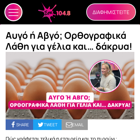
ΔΙΑΦΗΜΙΣΤΕΙΤΕ
Αυγό ή Αβγό; Ορθογραφικά
Λάθη για γέλια και… δάκρυα!
SHARE
TWEET
EMAIL
Πώς γράφεται τελικά η εταιρεία και το πιρούνι;