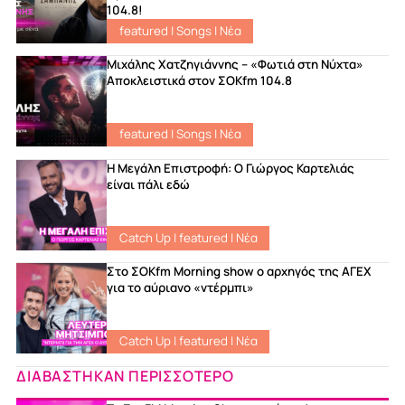
104.8!
featured
|
Songs
|
Νέα
Μιχάλης Χατζηγιάννης – «Φωτιά στη Νύχτα»
Αποκλειστικά στον ΣΟΚfm 104.8
featured
|
Songs
|
Νέα
Η Μεγάλη Επιστροφή: Ο Γιώργος Καρτελιάς
είναι πάλι εδώ
Catch Up
|
featured
|
Νέα
Στο ΣΟKfm Morning show ο αρχηγός της ΑΓΕΧ
για το αύριανο «ντέρμπι»
Catch Up
|
featured
|
Νέα
ΔΙΑΒΑΣΤΗΚΑΝ ΠΕΡΙΣΣΟΤΕΡΟ