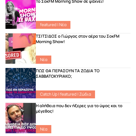
Το ΣοκFM Morning Show σε ψάχνει!
featured
|
Νέα
ΤΣΙΤΣΙΔΟΣ ο Γιώργος στον αέρα του ΣοκFM
Morning Show!
Νέα
ΠΩΣ ΘΑ ΠΕΡΑΣΟΥΝ ΤΑ ΖΩΔΙΑ ΤΟ
ΣΑΒΒΑΤΟΚΥΡΙΑΚΟ;
Catch Up
|
featured
|
Ζώδια
Η αλήθεια που δεν ήξερες για το ύψος και το
μέγεθος!
Νέα