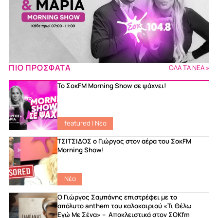
ΠΙΟ ΠΡΟΣΦΑΤΑ
ΟΛΑ ΤΑ ΝΕΑ »
Το ΣοκFM Morning Show σε ψάχνει!
featured
|
Νέα
ΤΣΙΤΣΙΔΟΣ ο Γιώργος στον αέρα του ΣοκFM
Morning Show!
Νέα
Ο Γιώργος Σαμπάνης επιστρέφει με το
απόλυτο anthem του καλοκαιριού «Τι Θέλω
Εγώ Με Σένα» – Αποκλειστικά στον ΣΟΚfm