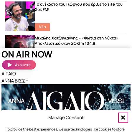
Το ανέκδοτο του Γιώργου που έριξε το site του
Σοκ FM!
Νέα
Μιχάλης Χατζηγιάννης – «Φωτιά στη Νύχτα»
Αποκλειστικά στον ΣΟΚfm 104.8
ON AIR NOW
featured
|
Songs
|
Νέα
Ακούστε
ΑΙΓΑΙΟ
Ακούστηκαν πριν λίγο
Περισσότερα »
ΑΝΝΑ ΒΙΣΣΗ
ΤΕΛΕΙΑ
ΠΕΤΡΟΣ ΙΑΚΩΒΙΔΗΣ
ΣΑΝ ΝΑΥΑΓΟΙ
ΝΙΝΟ
ΣΟΥΣΟΥΡΟ
Manage Consent
ΑΝΔΡΟΜΑΧΗ
To provide the best experiences, we use technologies like cookies to store