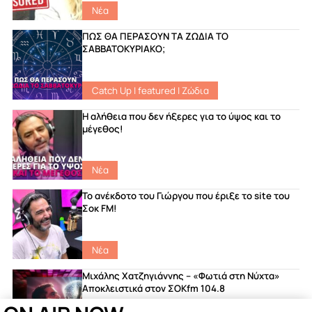
Νέα
ΠΩΣ ΘΑ ΠΕΡΑΣΟΥΝ ΤΑ ΖΩΔΙΑ ΤΟ
ΣΑΒΒΑΤΟΚΥΡΙΑΚΟ;
Catch Up
|
featured
|
Ζώδια
Η αλήθεια που δεν ήξερες για το ύψος και το
μέγεθος!
Νέα
Το ανέκδοτο του Γιώργου που έριξε το site του
Σοκ FM!
Νέα
Μιχάλης Χατζηγιάννης – «Φωτιά στη Νύχτα»
Αποκλειστικά στον ΣΟΚfm 104.8