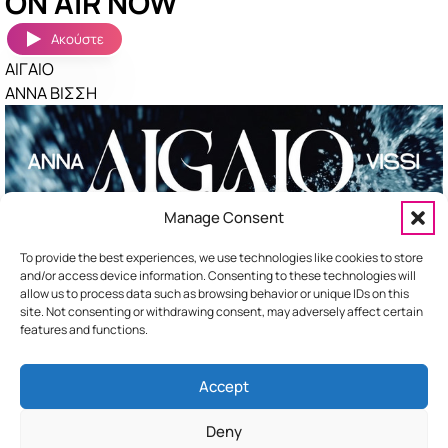
ON AIR NOW
featured
|
Songs
|
Νέα
Ακούστε
ΑΙΓΑΙΟ
Ακούστηκαν πριν λίγο
Περισσότερα »
ΑΝΝΑ ΒΙΣΣΗ
ΤΕΛΕΙΑ
ΠΕΤΡΟΣ ΙΑΚΩΒΙΔΗΣ
ΣΑΝ ΝΑΥΑΓΟΙ
ΝΙΝΟ
Manage Consent
ΣΟΥΣΟΥΡΟ
ΑΝΔΡΟΜΑΧΗ
To provide the best experiences, we use technologies like cookies to store
and/or access device information. Consenting to these technologies will
allow us to process data such as browsing behavior or unique IDs on this
site. Not consenting or withdrawing consent, may adversely affect certain
features and functions.
Accept
HOME
ΕΠΙΚΟΙΝΩΝΙΑ
ΔΙΑΦΗΜΙΣΤΕΙΤΕ
Deny