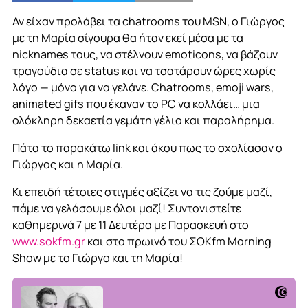
Αν είχαν προλάβει τα chatrooms του MSN, ο Γιώργος
με τη Μαρία σίγουρα θα ήταν εκεί μέσα με τα
nicknames τους, να στέλνουν emoticons, να βάζουν
τραγούδια σε status και να τσατάρουν ώρες χωρίς
λόγο — μόνο για να γελάνε. Chatrooms, emoji wars,
animated gifs που έκαναν το PC να κολλάει… μια
ολόκληρη δεκαετία γεμάτη γέλιο και παραλήρημα.
Πάτα το παρακάτω link και άκου πως το σχολίασαν ο
Γιώργος και η Μαρία.
Κι επειδή τέτοιες στιγμές αξίζει να τις ζούμε μαζί,
πάμε να γελάσουμε όλοι μαζί! Συντονιστείτε
καθημερινά 7 με 11 Δευτέρα με Παρασκευή στο
www.sokfm.gr
και στο πρωινό του ΣΟΚfm Morning
Show με το Γιώργο και τη Μαρία!