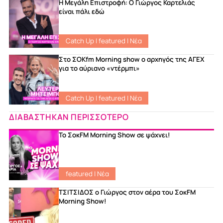
Η Μεγάλη Επιστροφή: Ο Γιώργος Καρτελιάς
είναι πάλι εδώ
Catch Up
|
featured
|
Νέα
Στο ΣΟKfm Morning show ο αρχηγός της ΑΓΕΧ
για το αύριανο «ντέρμπι»
Catch Up
|
featured
|
Νέα
ΔΙΑΒΑΣΤΗΚΑΝ ΠΕΡΙΣΣΟΤΕΡΟ
Το ΣοκFM Morning Show σε ψάχνει!
featured
|
Νέα
ΤΣΙΤΣΙΔΟΣ ο Γιώργος στον αέρα του ΣοκFM
Morning Show!