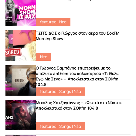
featured
|
Νέα
ΤΣΙΤΣΙΔΟΣ ο Γιώργος στον αέρα του ΣοκFM
Morning Show!
Νέα
Ο Γιώργος Σαμπάνης επιστρέφει με το
απόλυτο anthem του καλοκαιριού «Τι Θέλω
Εγώ Με Σένα» – Αποκλειστικά στον ΣΟΚfm
104.8!
featured
|
Songs
|
Νέα
Μιχάλης Χατζηγιάννης – «Φωτιά στη Νύχτα»
Αποκλειστικά στον ΣΟΚfm 104.8
featured
|
Songs
|
Νέα