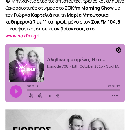
🎧 Μην χάνεις όλες τις απίστευτες, τρελές και αληθινά
ξεκαρδιστικές στιγμές στο
ΣΟΚfm Morning Show
με
τον
Γιώργο Καρτελιά
και τη
Μαρία Μπούτσικα
,
καθημερινά 7 με 11 το πρωί
, μόνο στον
Σοκ FM 104.8
— και φυσικά,
όπου κι αν βρίσκεσαι, στο
www.sokfm.gr
!