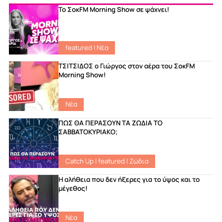
Το ΣοκFM Morning Show σε ψάχνει!
featured
|
Νέα
ΤΣΙΤΣΙΔΟΣ ο Γιώργος στον αέρα του ΣοκFM
Morning Show!
Νέα
ΠΩΣ ΘΑ ΠΕΡΑΣΟΥΝ ΤΑ ΖΩΔΙΑ ΤΟ
ΣΑΒΒΑΤΟΚΥΡΙΑΚΟ;
Catch Up
|
featured
|
Ζώδια
Η αλήθεια που δεν ήξερες για το ύψος και το
μέγεθος!
Νέα