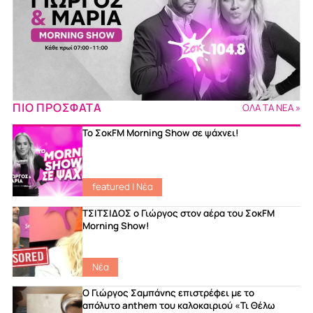
ΠΙΟ ΠΡΟΣΦΑΤΑ
ΟΛΑ ΤΑ ΝΕΑ »
Το ΣοκFM Morning Show σε ψάχνει!
featured
|
Νέα
ΤΣΙΤΣΙΔΟΣ ο Γιώργος στον αέρα του ΣοκFM
Morning Show!
Νέα
Ο Γιώργος Σαμπάνης επιστρέφει με το
απόλυτο anthem του καλοκαιριού «Τι Θέλω