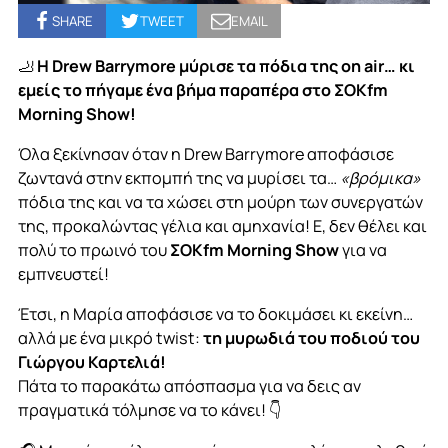
SHARE
TWEET
EMAIL
🦶
Η Drew Barrymore μύρισε τα πόδια της on air… κι
εμείς το πήγαμε ένα βήμα παραπέρα στο ΣΟΚfm
Morning Show!
Όλα ξεκίνησαν όταν η Drew Barrymore αποφάσισε
ζωντανά στην εκπομπή της να μυρίσει τα…
«βρόμικα»
πόδια της και να τα χώσει στη μούρη των συνεργατών
της, προκαλώντας γέλια και αμηχανία! Ε, δεν θέλει και
πολύ το πρωινό του
ΣΟΚfm Morning Show
για να
εμπνευστεί!
Έτσι, η Μαρία αποφάσισε να το δοκιμάσει κι εκείνη…
αλλά με ένα μικρό twist:
τη μυρωδιά του ποδιού του
Γιώργου Καρτελιά!
Πάτα το παρακάτω απόσπασμα για να δεις αν
πραγματικά τόλμησε να το κάνει! 👇