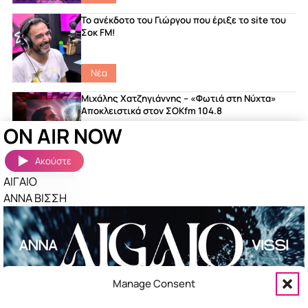
Το ανέκδοτο του Γιώργου που έριξε το site του
Σοκ FM!
Νέα
Μιχάλης Χατζηγιάννης – «Φωτιά στη Νύχτα»
Αποκλειστικά στον ΣΟΚfm 104.8
ON AIR NOW
featured
|
Songs
|
Νέα
Ακούστε
ΑΙΓΑΙΟ
Ακούστηκαν πριν λίγο
Περισσότερα »
ΑΝΝΑ ΒΙΣΣΗ
ΤΕΛΕΙΑ
ΠΕΤΡΟΣ ΙΑΚΩΒΙΔΗΣ
ΣΑΝ ΝΑΥΑΓΟΙ
ΝΙΝΟ
Manage Consent
ΣΟΥΣΟΥΡΟ
ΑΝΔΡΟΜΑΧΗ