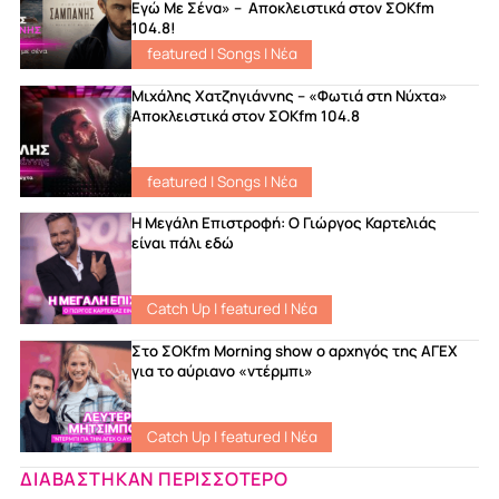
Εγώ Με Σένα» – Αποκλειστικά στον ΣΟΚfm
104.8!
featured
|
Songs
|
Νέα
Μιχάλης Χατζηγιάννης – «Φωτιά στη Νύχτα»
Αποκλειστικά στον ΣΟΚfm 104.8
featured
|
Songs
|
Νέα
Η Μεγάλη Επιστροφή: Ο Γιώργος Καρτελιάς
είναι πάλι εδώ
Catch Up
|
featured
|
Νέα
Στο ΣΟKfm Morning show ο αρχηγός της ΑΓΕΧ
για το αύριανο «ντέρμπι»
Catch Up
|
featured
|
Νέα
ΔΙΑΒΑΣΤΗΚΑΝ ΠΕΡΙΣΣΟΤΕΡΟ