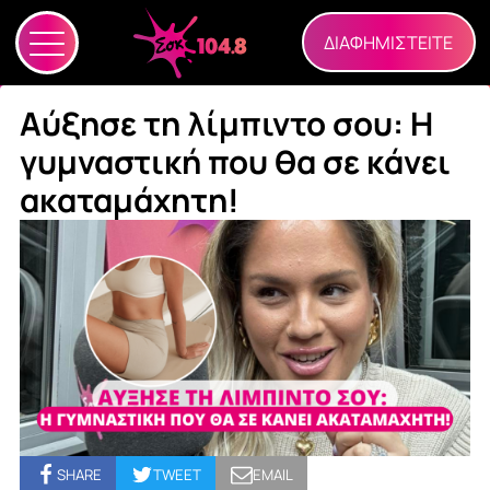
ΔΙΑΦΗΜΙΣΤΕΙΤΕ
Αύξησε τη λίμπιντο σου: Η
γυμναστική που θα σε κάνει
ακαταμάχητη!
SHARE
TWEET
EMAIL