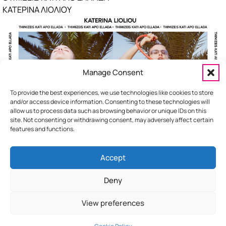
ΚΑΤΕΡΙΝΑ ΛΙΟΛΙΟΥ
ΔΥΟ ΚΑΡΔΙΕΣ
Ivan Greko & ΜΙΧΑΛΗΣ ΚΑΡΑΓΚΟΥΝΗΣ & Sin
Laurent
ΜΑΡΓΑΡΙΤΑ
ΧΡΗΣΤΟΣ ΜΑΣΤΟΡΑΣ
Manage Consent
ΑΦΟΥ ΣΕ ΒΡΗΚΑ ΔΕ Σ΄ΑΦΗΝΩ
ΚΩΝΣΤΑΝΤΙΝΟΣ ΑΡΓΥΡΟΣ
To provide the best experiences, we use technologies like cookies to store
and/or access device information. Consenting to these technologies will
allow us to process data such as browsing behavior or unique IDs on this
site. Not consenting or withdrawing consent, may adversely affect certain
features and functions.
Accept
HOME
ΕΠΙΚΟΙΝΩΝΙΑ
ΔΙΑΦΗΜΙΣΤΕΙΤΕ
Deny
View preferences