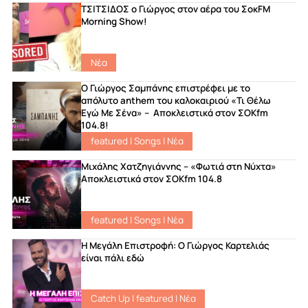
ΤΣΙΤΣΙΔΟΣ ο Γιώργος στον αέρα του ΣοκFM
Morning Show!
Νέα
Ο Γιώργος Σαμπάνης επιστρέφει με το
απόλυτο anthem του καλοκαιριού «Τι Θέλω
Εγώ Με Σένα» – Αποκλειστικά στον ΣΟΚfm
104.8!
featured
|
Songs
|
Νέα
Μιχάλης Χατζηγιάννης – «Φωτιά στη Νύχτα»
Αποκλειστικά στον ΣΟΚfm 104.8
featured
|
Songs
|
Νέα
Η Μεγάλη Επιστροφή: Ο Γιώργος Καρτελιάς
είναι πάλι εδώ
Catch Up
|
featured
|
Νέα