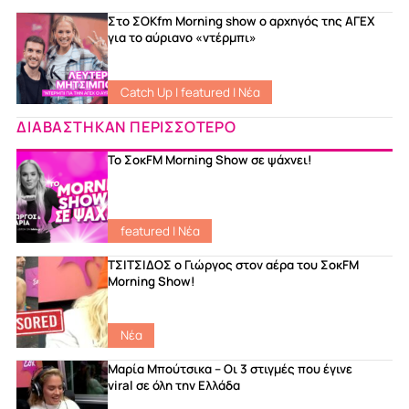
Στο ΣΟKfm Morning show ο αρχηγός της ΑΓΕΧ
για το αύριανο «ντέρμπι»
Catch Up
|
featured
|
Νέα
ΔΙΑΒΑΣΤΗΚΑΝ ΠΕΡΙΣΣΟΤΕΡΟ
Το ΣοκFM Morning Show σε ψάχνει!
featured
|
Νέα
ΤΣΙΤΣΙΔΟΣ ο Γιώργος στον αέρα του ΣοκFM
Morning Show!
Νέα
Μαρία Μπούτσικα – Οι 3 στιγμές που έγινε
viral σε όλη την Ελλάδα