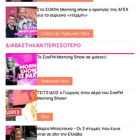
Στο ΣΟKfm Morning show ο αρχηγός της ΑΓΕΧ
για το αύριανο «ντέρμπι»
Catch Up
|
featured
|
Νέα
ΔΙΑΒΑΣΤΗΚΑΝ ΠΕΡΙΣΣΟΤΕΡΟ
Το ΣοκFM Morning Show σε ψάχνει!
featured
|
Νέα
ΤΣΙΤΣΙΔΟΣ ο Γιώργος στον αέρα του ΣοκFM
Morning Show!
Νέα
Μαρία Μπούτσικα – Οι 3 στιγμές που έγινε
viral σε όλη την Ελλάδα