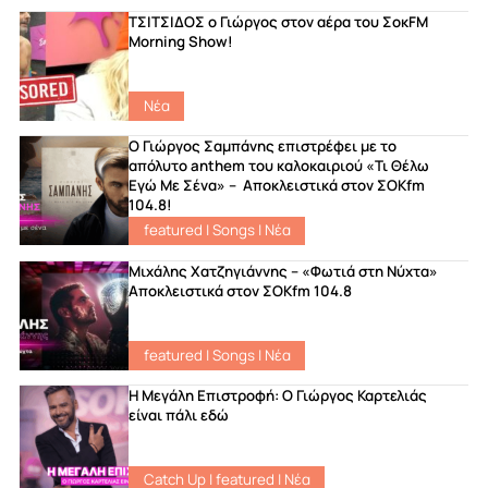
ΤΣΙΤΣΙΔΟΣ ο Γιώργος στον αέρα του ΣοκFM
Morning Show!
Νέα
Ο Γιώργος Σαμπάνης επιστρέφει με το
απόλυτο anthem του καλοκαιριού «Τι Θέλω
Εγώ Με Σένα» – Αποκλειστικά στον ΣΟΚfm
104.8!
featured
|
Songs
|
Νέα
Μιχάλης Χατζηγιάννης – «Φωτιά στη Νύχτα»
Αποκλειστικά στον ΣΟΚfm 104.8
featured
|
Songs
|
Νέα
Η Μεγάλη Επιστροφή: Ο Γιώργος Καρτελιάς
είναι πάλι εδώ
Catch Up
|
featured
|
Νέα