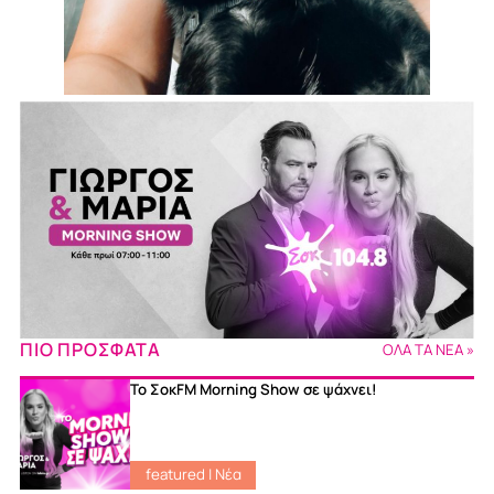
ΠΙΟ ΠΡΟΣΦΑΤΑ
ΟΛΑ ΤΑ ΝΕΑ »
Το ΣοκFM Morning Show σε ψάχνει!
featured
|
Νέα