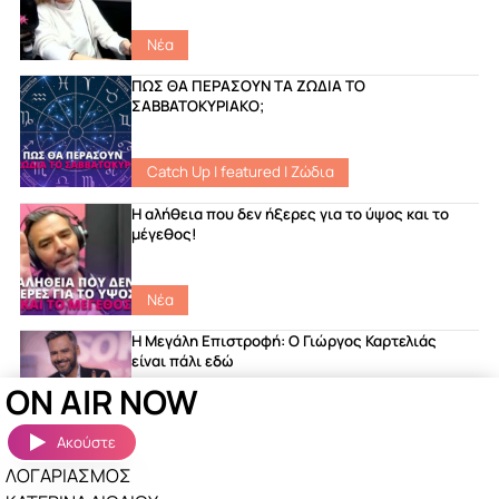
Νέα
ΠΩΣ ΘΑ ΠΕΡΑΣΟΥΝ ΤΑ ΖΩΔΙΑ ΤΟ
ΣΑΒΒΑΤΟΚΥΡΙΑΚΟ;
Catch Up
|
featured
|
Ζώδια
Η αλήθεια που δεν ήξερες για το ύψος και το
μέγεθος!
Νέα
Η Μεγάλη Επιστροφή: Ο Γιώργος Καρτελιάς
είναι πάλι εδώ
ON AIR NOW
Catch Up
|
featured
|
Νέα
Ακούστε
ΛΟΓΑΡΙΑΣΜΟΣ
Ακούστηκαν πριν λίγο
Περισσότερα »