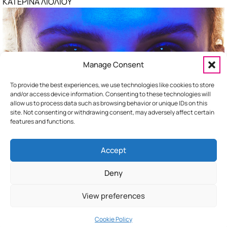
ΚΑΤΕΡΙΝΑ ΛΙΟΛΙΟΥ
ΥΠΟΣΥΝΕΙΔΗΤΟ
ΚΑΙΤΗ ΓΑΡΜΠΗ
ΛΑΘΟΣ ΣΟΥ
ΗΛΙΑΣ ΒΡΕΤΤΟΣ
Manage Consent
ΤΟ ΠΙΟ ΓΛΥΚΟ ΜΕΘΥΣΙ
STAVENTO
To provide the best experiences, we use technologies like cookies to store
and/or access device information. Consenting to these technologies will
allow us to process data such as browsing behavior or unique IDs on this
site. Not consenting or withdrawing consent, may adversely affect certain
features and functions.
Accept
HOME
ΕΠΙΚΟΙΝΩΝΙΑ
ΔΙΑΦΗΜΙΣΤΕΙΤΕ
Deny
View preferences
Cookie Policy