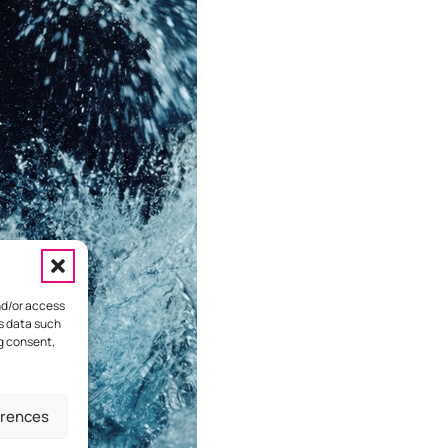
nd/or access
ss data such
ng consent,
HOME
ΕΠΙΚΟΙΝΩΝΙΑ
ΔΙΑΦΗΜΙΣΤΕΙΤΕ
erences