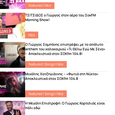
featured
|
Νέα
ΤΣΙΤΣΙΔΟΣ ο Γιώργος στον αέρα του ΣοκFM
Morning Show!
Νέα
Ο Γιώργος Σαμπάνης επιστρέφει με το απόλυτο
anthem του καλοκαιριού «Τι Θέλω Εγώ Με Σένα»
– Αποκλειστικά στον ΣΟΚfm 104.8!
featured
|
Songs
|
Νέα
Μιχάλης Χατζηγιάννης – «Φωτιά στη Νύχτα»
Αποκλειστικά στον ΣΟΚfm 104.8
featured
|
Songs
|
Νέα
Η Μεγάλη Επιστροφή: Ο Γιώργος Καρτελιάς είναι
πάλι εδώ