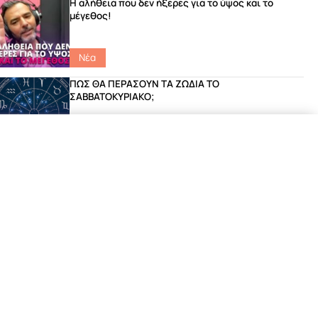
Η αλήθεια που δεν ήξερες για το ύψος και το
μέγεθος!
Νέα
ΠΩΣ ΘΑ ΠΕΡΑΣΟΥΝ ΤΑ ΖΩΔΙΑ ΤΟ
ΣΑΒΒΑΤΟΚΥΡΙΑΚΟ;
Catch Up
|
featured
|
Ζώδια
Το ανέκδοτο του Γιώργου που έριξε το site του
Σοκ FM!
Νέα
Μιχάλης Χατζηγιάννης – «Φωτιά στη Νύχτα»
Αποκλειστικά στον ΣΟΚfm 104.8
featured
|
Songs
|
Νέα