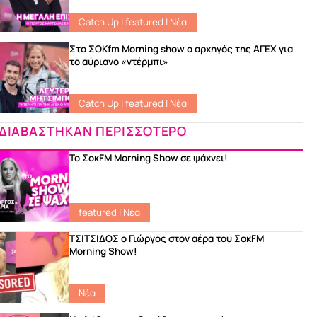
Catch Up
|
featured
|
Νέα
Στο ΣΟKfm Morning show ο αρχηγός της ΑΓΕΧ για
το αύριανο «ντέρμπι»
Catch Up
|
featured
|
Νέα
ΔΙΑΒΑΣΤΗΚΑΝ ΠΕΡΙΣΣΟΤΕΡΟ
Το ΣοκFM Morning Show σε ψάχνει!
featured
|
Νέα
ΤΣΙΤΣΙΔΟΣ ο Γιώργος στον αέρα του ΣοκFM
Morning Show!
Νέα