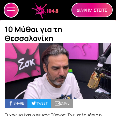
ΔΙΑΦΗΜΙΣΤΕΙΤΕ
10 Μύθοι για τη
Θεσσαλονίκη
SHARE
TWEET
EMAIL
Τι χρώμα έχει ο Λευκός Πύργος; Έχει καλαμάρια η