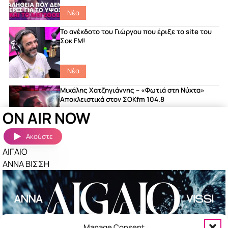
Νέα
Το ανέκδοτο του Γιώργου που έριξε το site του
Σοκ FM!
Νέα
Μιχάλης Χατζηγιάννης – «Φωτιά στη Νύχτα»
Αποκλειστικά στον ΣΟΚfm 104.8
ON AIR NOW
featured
|
Songs
|
Νέα
Ακούστε
ΑΙΓΑΙΟ
Ακούστηκαν πριν λίγο
Περισσότερα »
ΑΝΝΑ ΒΙΣΣΗ
ΤΕΛΕΙΑ
ΠΕΤΡΟΣ ΙΑΚΩΒΙΔΗΣ
ΣΑΝ ΝΑΥΑΓΟΙ
ΝΙΝΟ
ΣΟΥΣΟΥΡΟ
Manage Consent