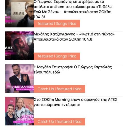
Ο Γιώργος Σαμπάνης επιστρέφει με το
απόλυτο anthem του καλοκαιριού «Τι Θέλω
Εγώ Με Σένα» – Αποκλειστικά στον ΣΟΚfm
104.8!
featured
|
Songs
|
Νέα
Μιχάλης Χατζηγιάννης – «Φωτιά στη Νύχτα»
Αποκλειστικά στον ΣΟΚfm 104.8
featured
|
Songs
|
Νέα
Η Μεγάλη Επιστροφή: Ο Γιώργος Καρτελιάς
είναι πάλι εδώ
Catch Up
|
featured
|
Νέα
Στο ΣΟKfm Morning show ο αρχηγός της ΑΓΕΧ
για το αύριανο «ντέρμπι»
Catch Up
|
featured
|
Νέα