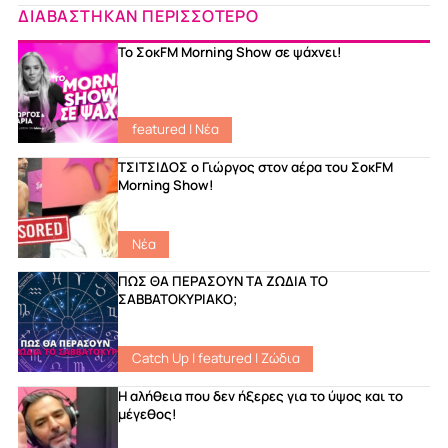
ΔΙΑΒΑΣΤΗΚΑΝ ΠΕΡΙΣΣΟΤΕΡΟ
Το ΣοκFM Morning Show σε ψάχνει!
featured
|
Νέα
ΤΣΙΤΣΙΔΟΣ ο Γιώργος στον αέρα του ΣοκFM
Morning Show!
Νέα
ΠΩΣ ΘΑ ΠΕΡΑΣΟΥΝ ΤΑ ΖΩΔΙΑ ΤΟ
ΣΑΒΒΑΤΟΚΥΡΙΑΚΟ;
Catch Up
|
featured
|
Ζώδια
Η αλήθεια που δεν ήξερες για το ύψος και το
μέγεθος!